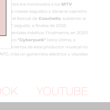
er entre los nominados a los
MTV
 de tres meses seguidos y darse el capricho
ón en el festival de
Coachella
, subiendo al
gram"
, seguido, a finales de 2018,
nstrumentales inéditos. Finalmente, en 2020
distópico
"Cyberpunk"
(esta última, a
 los conciertos de este productor musical no
APC, más un guitarrista eléctrico y visuales
OOK
YOUTUBE