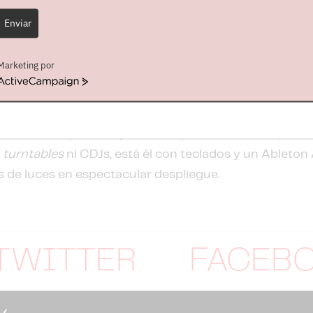
más descargado en esa plataforma, además de aparec
Enviar
s
. En 2015 no bajó la guardia, con hitos como una gira
enar un nuevo single,
"Native Son"
, durante su actuaci
Marketing por
io a
Raekwon
, de
Wu-Tang Clan
. En 2016 lanzó
"Epi
ActiveCampaign
igram Deluxe"
, donde incluyó diversas remezclas e i
uz
"Re: Coil Deluxe"
y la banda sonora del videojuego 
con su compatriota y también productor
Luxas
). En
n
turntables
ni CDJs, está él con teclados y un Ableton 
s de luces en espectacular despliegue.
TWITTER
FACEB