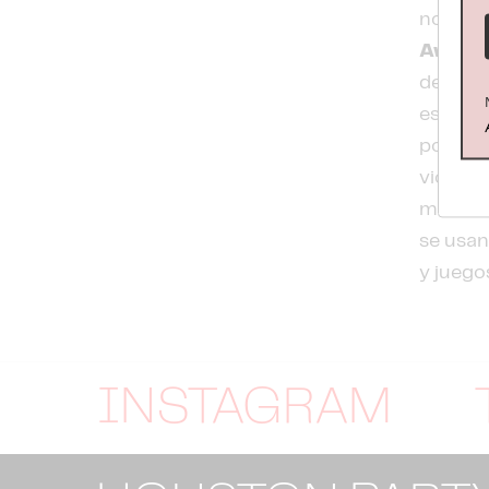
nombre 
Award
de estr
escenar
por
"Ep
vió la l
medias 
se usa
y juego
INSTAGRAM