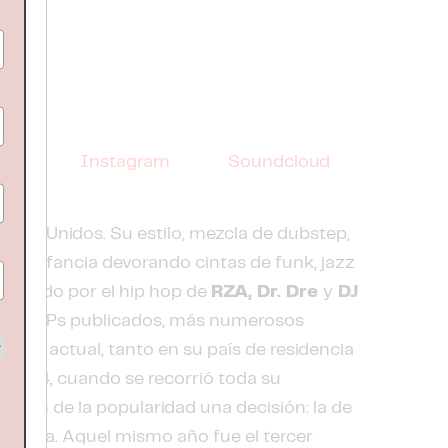
Instagram
Soundcloud
tados Unidos. Su estilo, mezcla de dubstep,
o una infancia devorando cintas de funk, jazz
scinado por el hip hop de
RZA, Dr. Dre
y
DJ
 y tres EPs publicados, más numerosos
rónica actual, tanto en su país de residencia
 2014, cuando se recorrió toda su
listón de la popularidad una decisión: la de
mpartida. Aquel mismo año fue el tercer