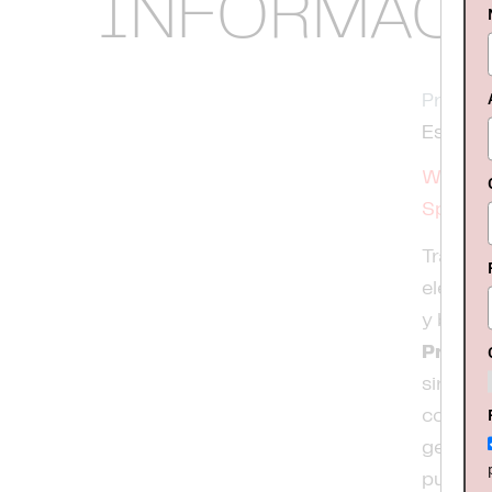
INFORMAC
Procede
Esloven
Websit
Spotify
Tras
Gr
electro
y blues
Premie
singles
como en
geograf
publica