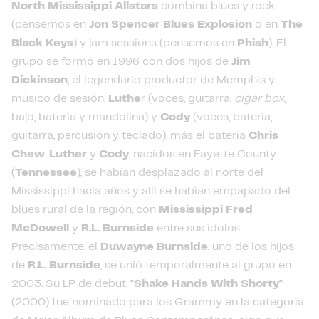
North Mississippi Allstars
combina blues y rock
(pensemos en
Jon Spencer Blues Explosion
o en
The
Black Keys
) y jam sessions (pensemos en
Phish
). El
grupo se formó en 1996 con dos hijos de
Jim
Dickinson
, el legendario productor de Memphis y
músico de sesión,
Luthe
r (voces, guitarra,
cigar box
,
bajo, batería y mandolina) y
Cody
(voces, batería,
guitarra, percusión y teclado), más el batería
Chris
Chew
.
Luther
y
Cody
, nacidos en Fayette County
(
Tennessee
), se habían desplazado al norte del
Mississippi hacía años y allí se habían empapado del
blues rural de la región, con
Mississippi Fred
McDowell
y
R.L. Burnside
entre sus ídolos.
Precisamente, el
Duwayne Burnside
, uno de los hijos
de
R.L. Burnside
, se unió temporalmente al grupo en
2003. Su LP de debut, “
Shake Hands With Shorty
”
(2000) fue nominado para los Grammy en la categoría