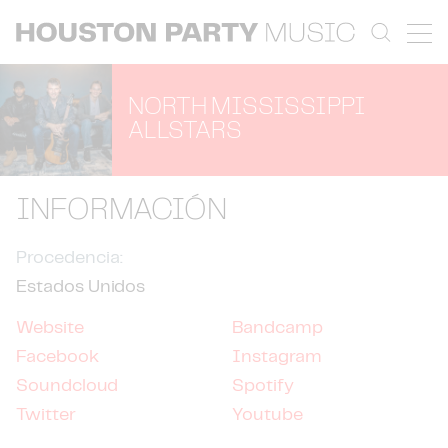
NORTH MISSISSIPPI
ALLSTARS
INFORMACIÓN
Procedencia:
Estados Unidos
Website
Bandcamp
Facebook
Instagram
Soundcloud
Spotify
Twitter
Youtube