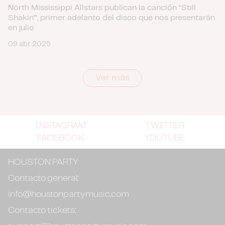
North Mississippi Allstars publican la canción “Still
Shakin’”, primer adelanto del disco que nos presentarán
en julio
09 abr. 2025
Ver más
INSTAGRAM
TWITTER
FACEBOOK
YOUTUBE
HOUSTON PARTY
Contacto general:
info@houstonpartymusic.com
Contacto tickets: