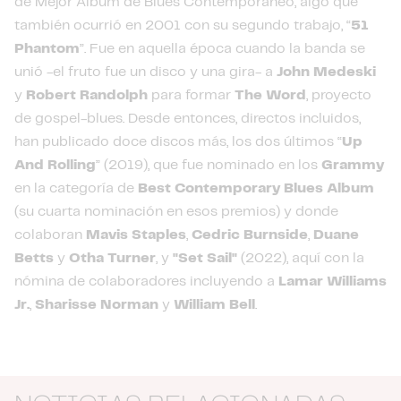
de Mejor Álbum de Blues Contemporáneo, algo que
también ocurrió en 2001 con su segundo trabajo, “
51
Phantom
”. Fue en aquella época cuando la banda se
unió -el fruto fue un disco y una gira- a
John Medeski
y
Robert Randolph
para formar
The Word
, proyecto
de gospel-blues. Desde entonces, directos incluidos,
han publicado doce discos más, los dos últimos “
Up
And Rolling
” (2019), que fue nominado en los
Grammy
en la categoría de
Best Contemporary Blues Album
(su cuarta nominación en esos premios) y donde
colaboran
Mavis Staples
,
Cedric Burnside
,
Duane
Betts
y
Otha Turner
, y
"Set Sail"
(2022), aquí con la
nómina de colaboradores incluyendo a
Lamar Williams
Jr.
,
Sharisse Norman
y
William Bell
.