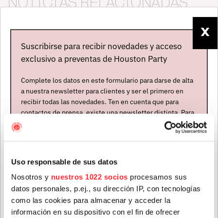
NOTICIAS RELACIONADAS
X
Suscribirse para recibir novedades y acceso
exclusivo a preventas de Houston Party
Complete los datos en este formulario para darse de alta
a nuestra newsletter para clientes y ser el primero en
recibir todas las novedades. Ten en cuenta que para
contactos de prensa, existe una newsletter distinta. Para
formar parte de ella, envíanos un mensaje a
North Mississippi Allstars, entradas agotadas en Madrid
info@houstonpartymusic.com.
para mañana viernes
Nombre
*
03 jul. 2025
Uso responsable de sus datos
Nosotros y
nuestros 1022 socios
procesamos sus
datos personales, p.ej., su dirección IP, con tecnologías
Apellidos
*
como las cookies para almacenar y acceder la
información en su dispositivo con el fin de ofrecer