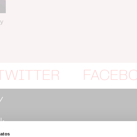
 y
TWITTER
FACEB
Y
:
datos