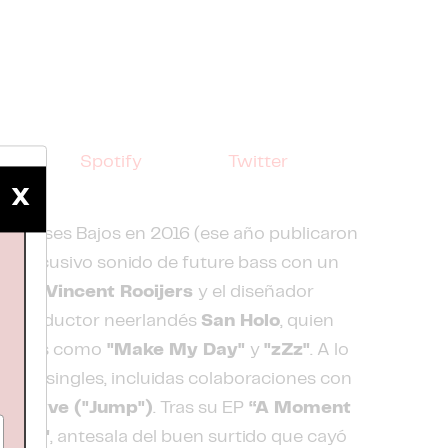
loud
Spotify
Twitter
X
s Países Bajos en 2016 (ese año publicaron
 y percusivo sonido de future bass con un
uctor
Vincent Rooijers
y el diseñador
del productor neerlandés
San Holo
, quien
encillos como
"Make My Day"
y
"zZz"
. A lo
xes y singles, incluidas colaboraciones con
y
Nevve ("Jump")
. Tras su EP
“A Moment
Away"
, antesala del buen surtido que cayó