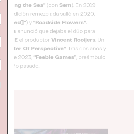
y
"Facing the Sea"
(con
Sem
). En 2019
 cuya edición remezclada salió en 2020,
magened]"
) y
“Roadside Flowers”.
Hamers
anunció que dejaba el dúo para
ROELOE
el productor
Vincent Rooijers
. Un
A Matter Of Perspective”
. Tras dos años y
mayo de 2023,
“Feeble Games”
, preámbulo
e del año pasado.