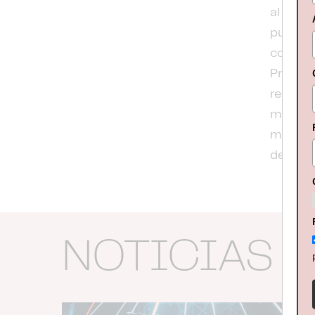
al año s
pusiero
como ta
Precisa
realiza
mes más
medio d
del ál
NOTICIAS 