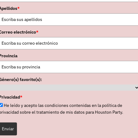
iguiente:
"Backbone" (con Nevve), "Many Words"
Apellidos
*
n en circulación su primer LP,
“A Promise Is Made”
,
mbién varios singles (
“Open Blind”, “Sunburn [Rei
Correo electrónico
*
mente, fue en octubre del pasado año cuando
Hein 
r visuales en otros proyectos, quedando al frente de
D
 tarde, aquel noviembre, se publicó el recopilatorio
“
Provincia
e parón discográfico, turno para un nuevo single en 
bum
“The Art Of Change”
, que vio la luz en septiembr
Género(s) favorito(s):
Privacidad
*
He leído y acepto las condiciones contenidas en la política de
RELACIONADAS
privacidad sobre el tratamiento de mis datos para Houston Party.
Enviar