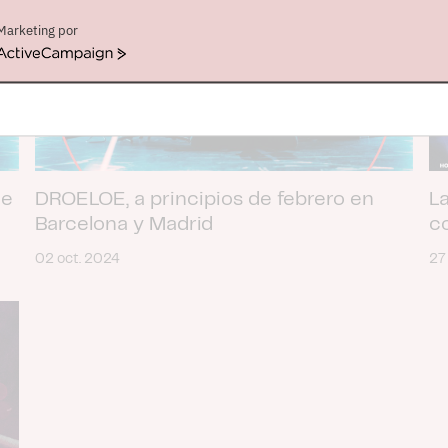
Marketing por
ActiveCampaign
de
DROELOE, a principios de febrero en
L
Barcelona y Madrid
c
02 oct. 2024
27