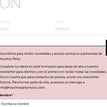
IÓN
ncia:
Sello:
Bajos
Bitbird
e
Facebook
Instagram
Soundc
e
Suscribirse para recibir novedades y acceso exclusivo a preventas de
OE
es un proyecto de música electrónica formado en lo
Houston Party
era canción,
“Bon Voyage”
) que combina un brillante
Complete los datos en este formulario para darse de alta a nuestra
 énfasis en su estética visual. Fue creado por el prod
newsletter para clientes y ser el primero en recibir todas las novedades.
ein Hamers
, que pronto lograron llamar la atención 
Ten en cuenta que para contactos de prensa, existe una newsletter
distinta. Para formar parte de ella, envíanos un mensaje a
ó para su sello
Bitbird
, donde dejaron su huella con s
info@houstonpartymusic.com.
e 2017 siguieron publicando un flujo constante de remi
Nombre
*
oron ("In Time"), San Holo ("Lines of the Broken")
e”
(2017) llegaron los sencillos
"Kintsugi"
y
"Running 