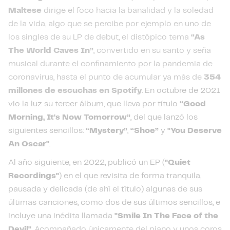
Maltese
dirige el foco hacia la banalidad y la soledad
de la vida, algo que se percibe por ejemplo en uno de
los singles de su LP de debut, el distópico tema
“As
The World Caves In”
, convertido en su santo y seña
musical durante el confinamiento por la pandemia de
coronavirus, hasta el punto de acumular ya más de
354
millones de escuchas en Spotify
.
En octubre de 2021
vio la luz su tercer álbum, que lleva por título
“Good
Morning, It's Now Tomorrow”
, del que lanzó los
siguientes sencillos:
“Mystery”
,
“Shoe”
y
"You Deserve
An Oscar"
.
Al año siguiente, en 2022, publicó un EP (
"Quiet
Recordings"
) en el que revisita de forma tranquila,
pausada y delicada (de ahí el título) algunas de sus
últimas canciones, como dos de sus últimos sencillos, e
incluye una inédita llamada
"Smile In The Face of the
Devil"
.
Acompañado únicamente del piano y unos coros