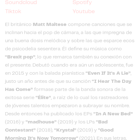
Soundcloud
Spotify
Tiktok
Youtube
El británico
Matt Maltese
compone canciones que se
inclinan hacia el pop de cámara, a las que impregna de
una buena dosis melódica y sobre las que esparce ecos
de psicodelia sesentera. Él define su música como
“Brexit pop”
, lo que remarca también su conexión con
el presente. Debutó cuando era aún un adolescente, fue
en 2015 y con la balada pianística
“Even If It's A Lie”
,
justo un año antes de que su canción
“I Hear The Day
Has Come”
formase parte de la banda sonora de la
exitosa serie
“Élite”
, a raíz de lo cual los rastreadores
de jóvenes talentos empezaron a subrayar su nombre.
Desde entonces ha publicado los EPs
“In A New Bed”
(2016) y
“madhouse”
(2019) y los LPs
“Bad
Contestant”
(2018),
“Krystal”
(2019) y
"Good
Morning It's Now Tomorrow"
(2021). En sus letras,