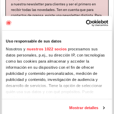
a nuestra newsletter para clientes y ser el primero en
íntimo de los suyos hasta la fecha.
recibir todas las novedades. Ten en cuenta que para
contactos de prensa, existe una newsletter distinta. Para
formar parte de ella, envíanos un mensaje a
info@houstonpartymusic.com.
NOTICIAS RELACIONADAS
Nombre
*
Uso responsable de sus datos
Nosotros y
nuestros 1022 socios
procesamos sus
datos personales, p.ej., su dirección IP, con tecnologías
Apellidos
*
como las cookies para almacenar y acceder la
información en su dispositivo con el fin de ofrecer
publicidad y contenido personalizados, medición de
publicidad y contenido, investigación de audiencia y
Correo electrónico
*
desarrollo de servicios. Tiene la opción de seleccionar
quién usa sus datos y con qué propósitos. Puede
cambiar o retirar su consentimiento en cualquier
Sophie May teloneará a Matt Maltese en sus conciertos
Provincia
momento desde la Declaración de cookies o clicando en
de este mes en Madrid y Barcelona
Mostrar detalles
el Menú de consentimiento.
02 abr. 2026