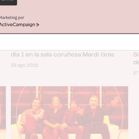
Marketing por
ActiveCampaign
The Silos iniciarán su gira de octubre el
N
día 1 en la sala coruñesa Mardi Gras
Si
e
d
29 ago. 2022
27