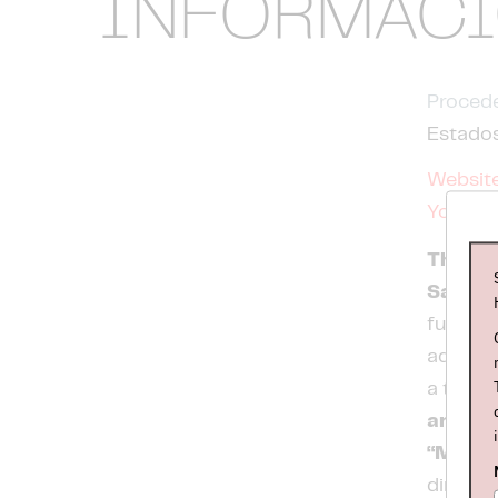
INFORMAC
Procede
Estado
Websit
Youtub
The Sil
Salas
fueron 
adelan
a travé
aniver
“Mejor
directo