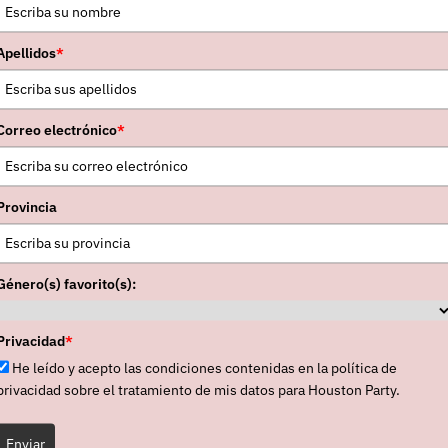
omo
“The One With The Bird On The Cover”
y segur
atante
live show
recogerá el concierto que The Silos di
Apellidos
*
.
os se formaron en 1985 y desde entonces han editado
Correo electrónico
*
cluyendo recopilatorios y directos), al margen de sus p
n solitario de
Walter Salas-Humaras
).
Provincia
Género(s) favorito(s):
RELACIONADAS
Privacidad
*
He leído y acepto las condiciones contenidas en la política de
privacidad sobre el tratamiento de mis datos para Houston Party.
Enviar