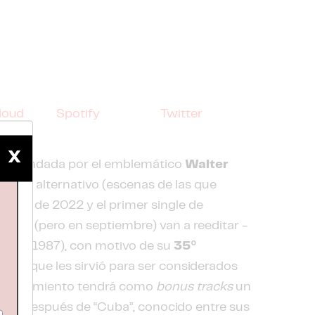
loud
Spotify
Twitter
X
 comandada por el emblemático
Walter
ountry alternativo (escenas de las que
e junio de 2022 y el primer single de
se año (pero en septiembre) van a reeditar -
uba”
(1987), con motivo de su
35º
disco que les sirvió para ser considerados
e lanzamiento tendrá como
bonus tracks
un
990, después de “Cuba”, conocido entre sus