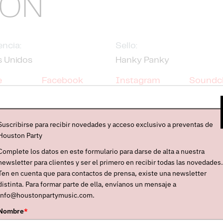
IÓN
ncia:
Sello:
s Unidos
Hanky Panky
e
Facebook
Instagram
Soundc
e
os
es una legendaria banda de culto estadounidense
Suscribirse para recibir novedades y acceso exclusivo a preventas de
-Humara
, icono entre los iconos de la americana y el c
Houston Party
pioneros). Su nuevo disco,
“Family”
, se publicó el 21 d
Complete los datos en este formulario para darse de alta a nuestra
to fue
“My Favorite Animal”
. En paralelo y también e
newsletter para clientes y ser el primero en recibir todas las novedades.
Ten en cuenta que para contactos de prensa, existe una newsletter
s del sello español
Hanky Panky
- su álbum clásico,
“C
distinta. Para formar parte de ella, envíanos un mensaje a
sario
. Se trata de uno los tótems de su trayectoria, un 
info@houstonpartymusic.com.
 Nuevo Artista”
de aquel año en
'Rolling Stone'
. Est
Nombre
*
 de la época del disco
“The Silos”
(el que sacaron en 1