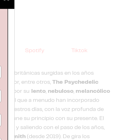
loud
Spotify
Tiktok
eras británicas surgidas en los años
dos por, entre otros,
The Psychedelic
nidos por su
lento
,
nebuloso
,
melancólico
 casa, al que a menudo han incorporado
ta nuestros días, con la voz profunda de
 1980 une su principio con su presente. El
rando y saliendo con el paso de los años,
dy Smith
(desde 2019). De gira los