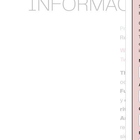
INFORMAC
Procede
Reino U
Websit
Twitter
The Si
ochenta
Furs
,
S
y
denso
ritmos 
Andrew
resto d
siendo 