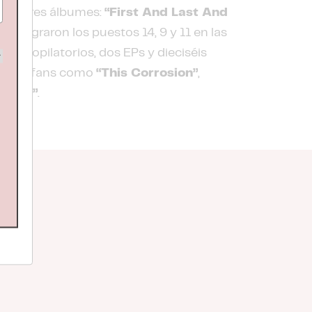
afía, tres álbumes:
“First And Last And
que lograron los puestos 14, 9 y 11 en las
o recopilatorios, dos EPs y dieciséis
e sus fans como
“This Corrosion”
,
 Love”
.