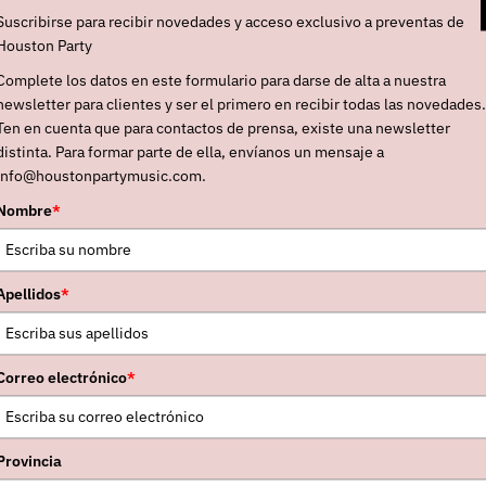
IÓN
Suscribirse para recibir novedades y acceso exclusivo a preventas de
Houston Party
Complete los datos en este formulario para darse de alta a nuestra
ncia:
Sello:
newsletter para clientes y ser el primero en recibir todas las novedades.
Ten en cuenta que para contactos de prensa, existe una newsletter
nido
WEA
distinta. Para formar parte de ella, envíanos un mensaje a
e
Facebook
Instagram
Soundc
info@houstonpartymusic.com.
Youtube
Nombre
*
sters Of Mercy
son una de las principales bandas rock
, cuando la primera oleada del
post-punk
. Influencia
Apellidos
*
lade
,
Pere Ubu
,
The Cramps
y
David Bowie
, y soste
 híbrido
entre
metal
y
psicodelia
, pura marca de la
Correo electrónico
*
de baile
, su alargada e influyente sombra perdura has
 Eldritch
ejerciendo de hilo inalterable, el que desde
e componentes, entre disidencias internas, han ido ent
Provincia
los otros dos actuales
Ben Christo
(desde 2006) y
An