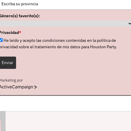
ña también, desde 2012,
Ravey Davey
. En su discogr
s”
(1985),
“Floodland”
(1987) y
“Vision Thing”
(1990), 
Género(s) favorito(s):
británicas, respectivamente. A ellos hay que sumar cuatr
. Y en medio de todo ello,
hits
convertidos en himnos d
Privacidad
*
ia My Reflection”
,
“Dominion”
,
“More”
y
“Temple Of
He leído y acepto las condiciones contenidas en la política de
privacidad sobre el tratamiento de mis datos para Houston Party.
Enviar
RELACIONADAS
Marketing por
ActiveCampaign