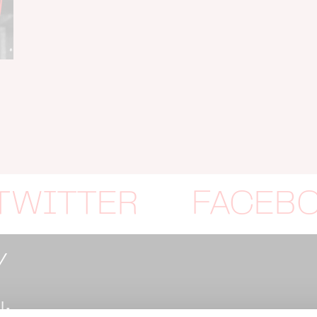
TWITTER
FACEB
Y
: