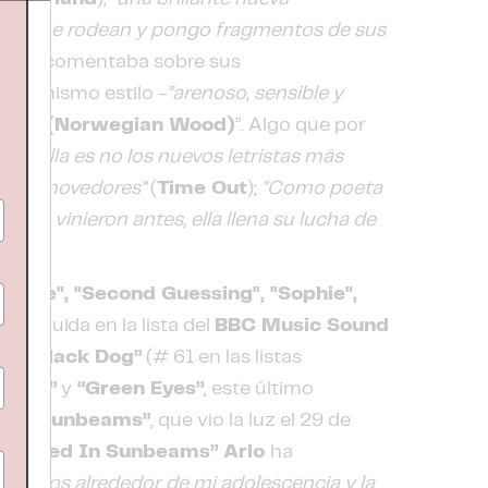
 que me rodean y pongo fragmentos de sus
nes”
, comentaba sobre sus
 el mismo estilo -
”arenoso, sensible y
Blues (Norwegian Wood)
”. Algo que por
ndo:
"Ella es no los nuevos letristas más
ún conmovedores"
(
Time Out
);
"Como poeta
que vinieron antes, ella llena su lucha de
eorge", "Second Guessing", "Sophie",
fue incluida en la lista del
BBC Music Sound
”, “Black Dog”
(# 61 en las listas
“Hurt”
y
“Green Eyes”
, este último
d In Sunbeams”
, que vio la luz el 29 de
llapsed In Sunbeams” Arlo
ha
s íntimos alrededor de mi adolescencia y la