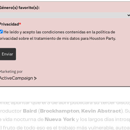
ue la conformó. Tiene sus raíces fijadas en la nostalgia
Género(s) favorito(s):
arks
fue portada en julio del
NME
y en agosto ganó e
 In 2020
(un premio que ya estuvo a punto de obtener
Privacidad
*
He leído y acepto las condiciones contenidas en la política de
le de
Glass Animals, “Tangerine”.
Subida a esa ola, 
privacidad sobre el tratamiento de mis datos para Houston Party.
s
en la categoría de
Best Breakthrough Artist
. Tamb
ollapsed In Sunbeams”
) y
Best British Female
. As
Enviar
AIM Awards
, la de
UK Independent Breakthrough
y
septiembre se hizo con el renombrado
Mercury Priz
Marketing por
. En 2023 llegó su segundo LP, de nombre
"My Soft M
ActiveCampaign
cas y donde compartió una visión honesta, sensible y m
que nos rodea.
nte, apuntar que el 3 de abril publicará su tercer disco
productor
Baird
(
Brockhampton
,
Kevin Abstract
). 
e vida nocturna de
Nueva York
y los largos días intro
 El fruto de todo eso es el trabajo más vulnerable, auto