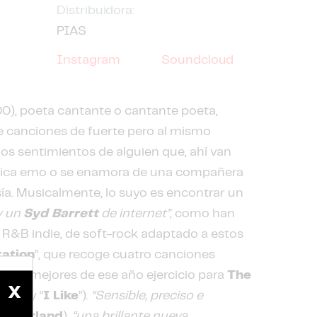
Distribuidora:
PIAS
Instagram
Soundcloud
0), poeta cantante o cantante poeta,
e canciones de fuerte pero al mismo
os sentimientos de alguien que, ahí van
úsica emo o se enamora de una compañera
sía. Musicalmente, lo suyo es encontrar un
 un
Syd Barrett
de internet”
, como han
de R&B indie, de soft-rock adaptado a estos
ation
”, que recoge cuatro canciones
 de las mejores de ese año ejercicio para
The
X
bage
” y “
I Like
”).
“Sensible, preciso e
onderland
),
“una brillante nueva