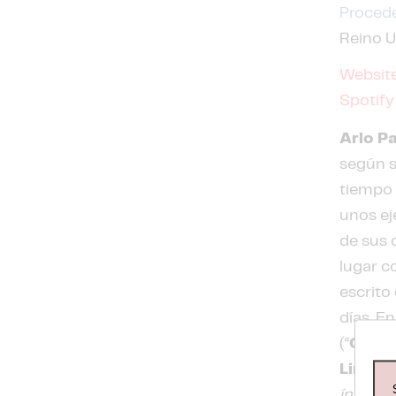
Procede
Reino U
Websit
Spotify
Arlo P
según s
tiempo 
unos ej
de sus 
lugar 
escrito
días. En
(“
Coda
Line Of
íntimo”