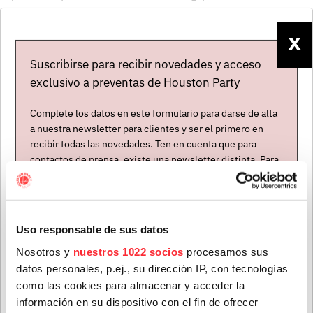
internacional eclosionó. Derribaron las puertas con un
cóctel sonoro que ellos mismos llaman “
hi-tek soul
” y
X
que les hace ser una banda de reggae moderno abierta
Suscribirse para recibir novedades y acceso
a la incorporación de soul y dub. Aunque quien quiera
exclusivo a preventas de Houston Party
buscar dosis de lo que podríamos llamar techno
orgánico, jazz-funk, rhythm’n’blues o rock en sus
Complete los datos en este formulario para darse de alta
canciones también las va a encontrar. Hemos citado
a nuestra newsletter para clientes y ser el primero en
“Based On A True Story”
, el álbum que será el eje de
recibir todas las novedades. Ten en cuenta que para
contactos de prensa, existe una newsletter distinta. Para
sus conciertos del próximo septiembre y el que les
formar parte de ella, envíanos un mensaje a
catapultó más allá de su país: porque igual que allí fue
info@houstonpartymusic.com.
disco de oro y el primer LP independiente en llegar al #
1 en las listas, en el Reino Unido
Gilles Peterson
en su
Nombre
*
Uso responsable de sus datos
programa “
Worldwide
” de la
BBC
lo escogió
Album
Of The Year
.
Nosotros y
nuestros 1022 socios
procesamos sus
datos personales, p.ej., su dirección IP, con tecnologías
Desde entonces han publicado nueve discos más:
“Dr.
Apellidos
*
como las cookies para almacenar y acceder la
Boondiga And The Big BW”
(2009),
“Blackbird”
información en su dispositivo con el fin de ofrecer
(2013),
“Bays”
(2015),
“Special Edition Part. 1”
(2019),