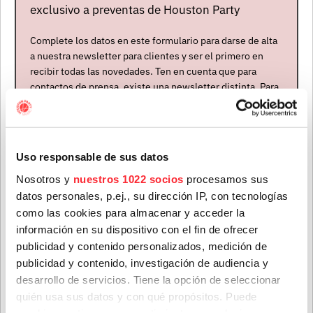
exclusivo a preventas de Houston Party
banda con base en la canadiense
Vancouver
que
tocaba una mezcla de folk, country y blues con pátina
Complete los datos en este formulario para darse de alta
old-timey, al estilo de lo que también proponían en esa
a nuestra newsletter para clientes y ser el primero en
época nombres como
Gillian Welch
o
Iris Dement
.
recibir todas las novedades. Ten en cuenta que para
contactos de prensa, existe una newsletter distinta. Para
Hablamos de finales del siglo XX y principios de este,
formar parte de ella, envíanos un mensaje a
pues el primer concierto de
The Be Good Tanyas
fue
info@houstonpartymusic.com.
en 1999 y su primer disco salió en 2001. Se
convirtieron en una banda de culto. Con Ford
Nombre
*
Uso responsable de sus datos
estuvieron también al principio
Samantha Parton
,
Trish Klein
y
Jolie Holland
, luego
Holland
se fue.
Nosotros y
nuestros 1022 socios
procesamos sus
datos personales, p.ej., su dirección IP, con tecnologías
En paralelo a la trayectoria un tanto guadiana de la
Apellidos
*
como las cookies para almacenar y acceder la
banda,
Frazey
desarrolló una carrera en solitario que en
información en su dispositivo con el fin de ofrecer
2010 con el LP
“Obadiah”
dio su primer paso y que
publicidad y contenido personalizados, medición de
luego ha seguido con
“Indian Ocean”
(2014) y
“U Kin
publicidad y contenido, investigación de audiencia y
Correo electrónico
*
B The Sun”
(2020), con su música adentrándose cada
desarrollo de servicios. Tiene la opción de seleccionar
vez más, pero sutilmente, en el territorio del soul y el
quién usa sus datos y con qué propósitos. Puede
rhytm’n’blues, normalmente jugando con letras que no
cambiar o retirar su consentimiento en cualquier