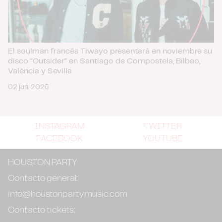
El soulman francés Tiwayo presentará en noviembre su
disco “Outsider” en Santiago de Compostela, Bilbao,
València y Sevilla
02 jun. 2026
INSTAGRAM
TWITTER
FACEBOOK
YOUTUBE
HOUSTON PARTY
Contacto general:
info@houstonpartymusic.com
Contacto tickets: