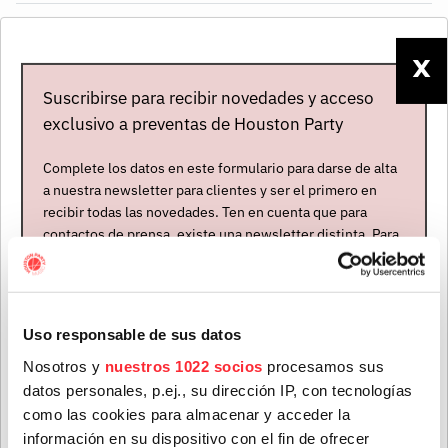
INFORMACIÓN
X
Suscribirse para recibir novedades y acceso
Bandcamp
Facebook
exclusivo a preventas de Houston Party
Instagram
Soundcloud
Complete los datos en este formulario para darse de alta
Spotify
Tiktok
a nuestra newsletter para clientes y ser el primero en
Youtube
recibir todas las novedades. Ten en cuenta que para
contactos de prensa, existe una newsletter distinta. Para
Apodado “
The Young Old
” (el viejo joven) por su voz
formar parte de ella, envíanos un mensaje a
lijosa de gran profundidad, cero superficial, de las de
info@houstonpartymusic.com.
haber vivido, el parisino cantante y compositor de soul
Nombre
*
Tiwayo
ha absorbido hasta empaparse las raíces no
Uso responsable de sus datos
solo del soul, sino también las del blues y el góspel. Lo
Nosotros y
nuestros 1022 socios
procesamos sus
ha hecho a través de su espíritu bohemio, que le ha
datos personales, p.ej., su dirección IP, con tecnologías
hecho fichar como músico callejero cuando ha hecho
Apellidos
*
como las cookies para almacenar y acceder la
falta y que le ha llevado a viajar más que bastante. Que
información en su dispositivo con el fin de ofrecer