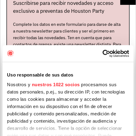
Suscribirse para recibir novedades y acceso
exclusivo a preventas de Houston Party
Complete los datos en este formulario para darse de alta
a nuestra newsletter para clientes y ser el primero en
recibir todas las novedades. Ten en cuenta que para
contactos de prensa, existe una newsletter distinta. Para
formar parte de ella, envíanos un mensaje a
info@houstonpartymusic.com.
Nombre
*
Uso responsable de sus datos
Nosotros y
nuestros 1022 socios
procesamos sus
datos personales, p.ej., su dirección IP, con tecnologías
Apellidos
*
Artistas
como las cookies para almacenar y acceder la
información en su dispositivo con el fin de ofrecer
publicidad y contenido personalizados, medición de
publicidad y contenido, investigación de audiencia y
Correo electrónico
*
desarrollo de servicios. Tiene la opción de seleccionar
quién usa sus datos y con qué propósitos. Puede