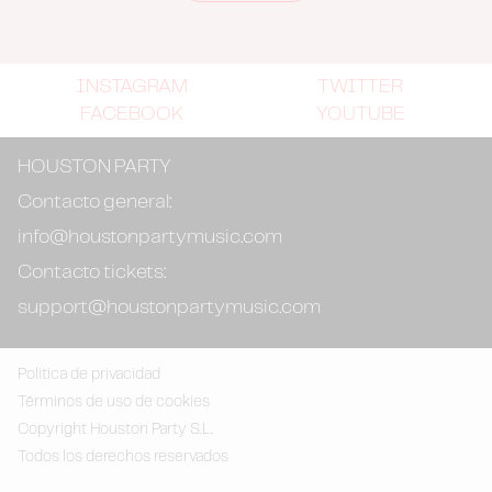
INSTAGRAM
TWITTER
FACEBOOK
YOUTUBE
HOUSTON PARTY
Contacto general:
info@houstonpartymusic.com
Contacto tickets:
support@houstonpartymusic.com
Politica de privacidad
Términos de uso de cookies
Copyright Houston Party S.L.
Todos los derechos reservados