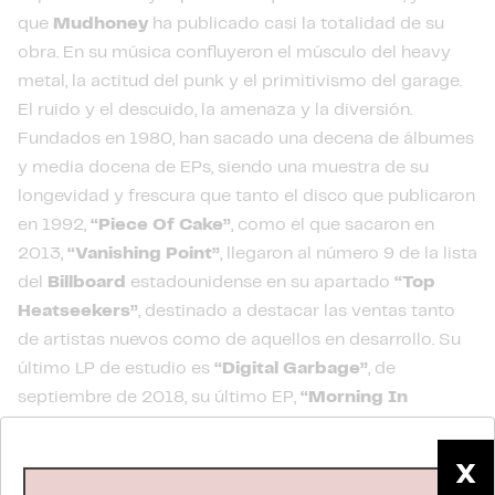
que
Mudhoney
ha publicado casi la totalidad de su
obra. En su música confluyeron el músculo del heavy
metal, la actitud del punk y el primitivismo del garage.
El ruido y el descuido, la amenaza y la diversión.
Fundados en 1980, han sacado una decena de álbumes
y media docena de EPs, siendo una muestra de su
longevidad y frescura que tanto el disco que publicaron
en 1992,
“Piece Of Cake”
, como el que sacaron en
2013,
“Vanishing Point”
, llegaron al número 9 de la lista
del
Billboard
estadounidense en su apartado
“Top
Heatseekers”
, destinado a destacar las ventas tanto
de artistas nuevos como de aquellos en desarrollo. Su
último LP de estudio es
“Digital Garbage”
, de
septiembre de 2018, su último EP,
“Morning In
America”
, de septiembre de 2019, y su última
recopilación
“Real Low Vibe: Reprise Recordings
X
1992-1998”
, de octubre de 2020.