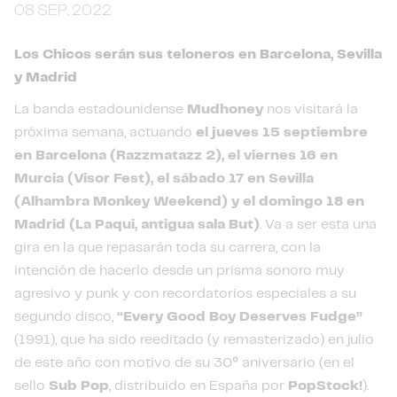
08 SEP. 2022
Los Chicos serán sus teloneros en Barcelona, Sevilla
y Madrid
La banda estadounidense
Mudhoney
nos visitará la
próxima semana, actuando
el jueves 15 septiembre
en Barcelona (Razzmatazz 2), el viernes 16 en
Murcia (Visor Fest), el sábado 17 en Sevilla
(Alhambra Monkey Weekend)
y el domingo 18 en
Madrid (La Paqui, antigua sala But)
. Va a ser esta una
gira en la que repasarán toda su carrera, con la
intención de hacerlo desde un prisma sonoro muy
agresivo y punk y con recordatorios especiales a su
segundo disco,
“Every Good Boy Deserves Fudge”
(1991), que ha sido reeditado (y remasterizado) en julio
de este año con motivo de su 30º aniversario (en el
sello
Sub Pop
, distribuido en España por
PopStock!
).