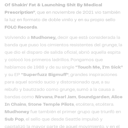
Of Shakin' Fat & Launching Shit By Medical
Prescription”
, que en noviembre de 2021 vio también
la luz en formato de doble vinilo y en su propio sello
FOLC Records
.
Volviendo a
Mudhoney,
decir que está considerada la
banda que puso los cimientos resistentes del grunge, la
que dio el disparo de salida oficial, abrió aquella espita
y colocó los primeros ladrillos. Pongamos que
hablamos de 1988 y de su single
“Touch Me, I'm Sick”
y su EP
“Superfuzz Bigmuff”
, grandes inspiraciones
para aquel sonido sucio y distorsionado que, a su
rebufo y bautizado como grunge, sumó a la causa a
bandas como
Nirvana
,
Pearl Jam
,
Soundgarden
,
Alice
In Chains
,
Stone Temple Pilots
, etcétera, etcétera.
Mudhoney
fue también el primer grupo que triunfó en
Sub Pop
, el sello que desde Seattle impulsó y
capitalizó la mayor parte de aquel movimiento, y en el