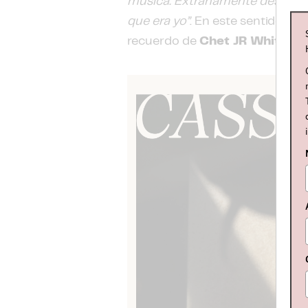
música. Extrañamente descubrí 
que era yo”
. En este sentido, c
recuerdo de
Chet JR White
,
Sa