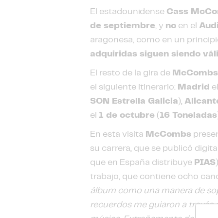
El estadounidense
Cass McC
de septiembre
, y
no
en el
Audi
aragonesa, como en un principi
adquiridas siguen siendo vál
El resto de la gira de
McComb
el siguiente itinerario:
Madrid
e
SON Estrella Galicia
),
Alicant
el
1 de octubre
(
16 Toneladas
En esta visita
McCombs
presen
su carrera, que se publicó digi
que en España distribuye
PIAS
trabajo, que contiene ocho can
álbum como una manera de sopo
recuerdos me guiaron a través d