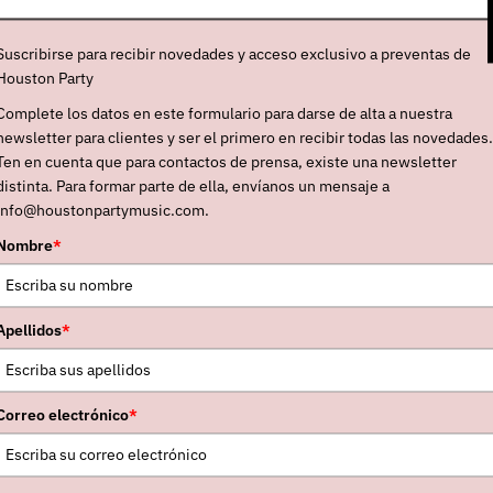
que no eran ellos quienes se habían perdido, sino
abe mencionar que “Heartmind” está dedicado al
Suscribirse para recibir novedades y acceso exclusivo a preventas de
m Jayne
y
Neal Casal
.
Houston Party
Complete los datos en este formulario para darse de alta a nuestra
newsletter para clientes y ser el primero en recibir todas las novedades.
Ten en cuenta que para contactos de prensa, existe una newsletter
distinta. Para formar parte de ella, envíanos un mensaje a
info@houstonpartymusic.com.
Nombre
*
Apellidos
*
Correo electrónico
*