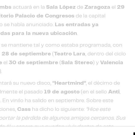
ombs
actuará en la
Sala López
de
Zaragoza
el
29
torio Palacio de Congresos
de la capital
o se había anunciado.
Las entradas ya
idas para la nueva ubicación
.
s
se mantiene tal y como estaba programada, con
l
28 de septiembre
(
Teatro Lara
, dentro del ciclo
e
el
30 de septiembre
(
Sala Stereo
) y
Valencia
).
tará su nuevo disco,
“Heartmind”
, el décimo de
talmente el pasado
19 de agosto
(en el sello
Anti
,
). En vinilo ha salido en septiembre. Sobre este
ciones,
Cass
ha dicho lo siguiente:
“Hice este
rtar la pérdida de algunos amigos cercanos. Sus
e él y espero que puedan vivir dentro de esta