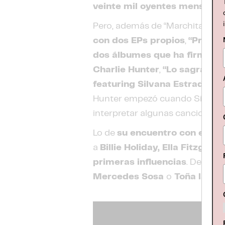
veinte mil oyentes mensuale
Pero, además de “Marchita”,
Sil
con dos EPs propios
,
“Primer
dos álbumes que ha firmado
Charlie Hunter
,
“Lo sagrado”
featuring Silvana Estrada”
en 
Hunter empezó cuando Silvana as
interpretar algunas canciones l
Lo de
su encuentro con el ja
a
Billie Holiday, Ella Fitzgera
primeras influencias
. Después
Mercedes Sosa
o
Toña la Ne