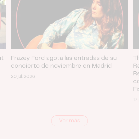
ut
Frazey Ford agota las entradas de su
T
concierto de noviembre en Madrid
R
R
20 jul. 2026
c
F
17 
Ver más