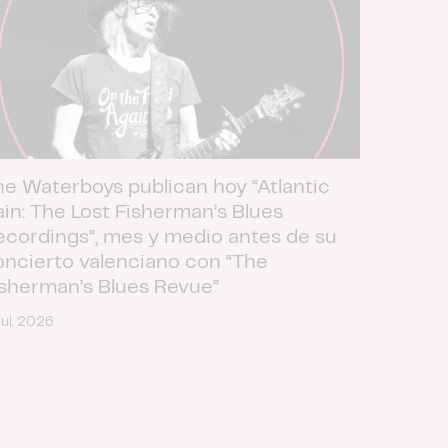
he Waterboys publican hoy “Atlantic
ain: The Lost Fisherman’s Blues
ecordings”, mes y medio antes de su
oncierto valenciano con “The
isherman’s Blues Revue”
jul. 2026