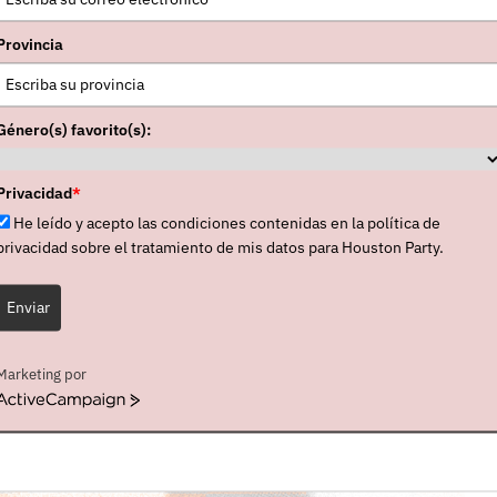
y reimaginadas
(entre ellas,
“The Killing Moon”,
Provincia
ue”, “The Cutter”, “Bring On Dancing Horses”,
eas”
), más
dos temas nuevos
.
Género(s) favorito(s):
Privacidad
*
He leído y acepto las condiciones contenidas en la política de
privacidad sobre el tratamiento de mis datos para Houston Party.
Enviar
Marketing por
ActiveCampaign