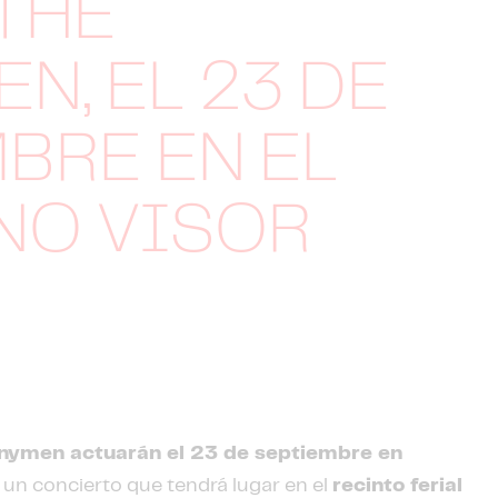
THE
N, EL 23 DE
BRE EN EL
NO VISOR
nymen actuarán el 23 de septiembre en
, un concierto que tendrá lugar en el
recinto ferial