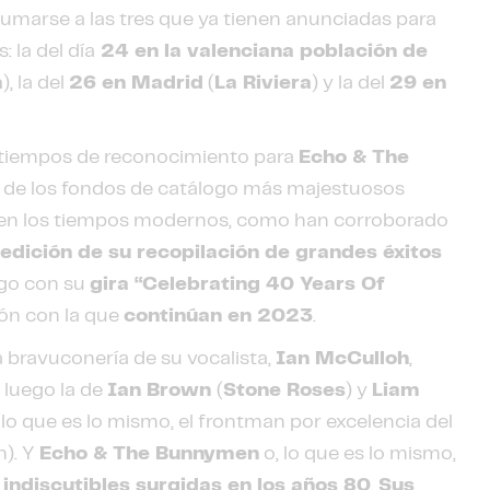
 sumarse a las tres que ya tienen anunciadas para
 la del día
24 en la valenciana población de
a
), la del
26 en Madrid
(
La Riviera
) y la del
29 en
n tiempos de reconocimiento para
Echo & The
 de los fondos de catálogo más majestuosos
as en los tiempos modernos, como han corroborado
edición de su recopilación de grandes éxitos
ego con su
gira “Celebrating 40 Years Of
ión con la que
continúan en 2023
.
a bravuconería de su vocalista,
Ian McCulloh
,
 luego la de
Ian Brown
(
Stone Roses
) y
Liam
 lo que es lo mismo, el frontman por excelencia del
n). Y
Echo & The Bunnymen
o, lo que es lo mismo,
 indiscutibles surgidas en los años 80
.
Sus