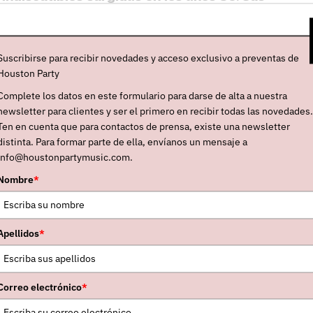
cos, sombríos, de cielo encapotado-
pueden
ormaciones posteriores
, desde
Interpol
hasta
re, The Killers, The Flaming Lips, Travis...
Hasta
Suscribirse para recibir novedades y acceso exclusivo a preventas de
Houston Party
e inició en 1978
-al principio llamándose solo
Complete los datos en este formulario para darse de alta a nuestra
 guitarrista Will Sergeant, hasta que entró el
newsletter para clientes y ser el primero en recibir todas las novedades.
sta el presente.
Ten en cuenta que para contactos de prensa, existe una newsletter
distinta. Para formar parte de ella, envíanos un mensaje a
 entre 1988 y 1997
, coincidiendo con la
info@houstonpartymusic.com.
oh, quien junto a Sergeant montó entonces el
Nombre
*
ublicó dos de los tres discos que tiene en solitario.
estaban contados. Pero Ian volvió a coger su
ío con el digno “Evergreen”
(1997), para pasar a
Apellidos
*
su futuro con el soberbio
“What Are You Going
. En lo que llevamos de siglo
han publicado cinco
Correo electrónico
*
os en
octubre de 2018
, titulado
“The Stars, The
endo
trece canciones seminales de su