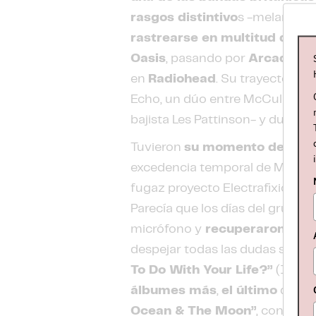
rasgos distintivo
s -melancóli
rastrearse en multitud de f
Oasis
, pasando por
Arcade
Fi
en
Radiohead
. Su trayectoria
s
Echo, un dúo entre McCulloh y el
bajista Les Pattinson- y dura ha
Tuvieron
su momento de duda
excedencia temporal de McCull
fugaz proyecto Electrafixion y p
Parecía que los días del grupo 
micrófono y
recuperaron el br
despejar todas las dudas sobre 
To Do With Your Life?”
(1999)
álbumes más
,
el último
de ell
Ocean & The Moon”
, conteni