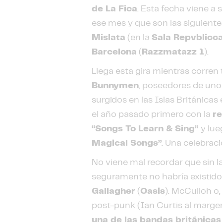
de La Fica
. Esta fecha viene a
ese mes y que son las siguientes:
Mislata
(en la
Sala Repvblicc
Barcelona
(
Razzmatazz 1
).
Llega esta gira mientras corre
Bunnymen
, poseedores de uno
surgidos en las Islas Británic
el año pasado primero con la
re
“Songs To Learn & Sing”
y lu
Magical Songs”
. Una celebrac
No viene mal recordar que sin l
seguramente no habría existido
Gallagher
(
Oasis
). McCulloh o,
post-punk (Ian Curtis al marge
una de las bandas británicas