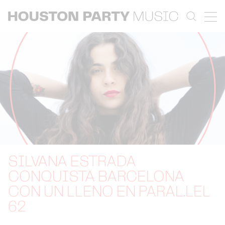
SILVANA ESTRADA
CONQUISTA BARCELONA
CON UN LLENO EN PARAL.LEL
62