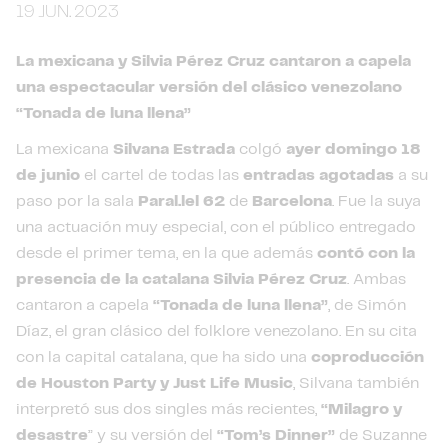
19 JUN. 2023
La mexicana y Silvia Pérez Cruz cantaron a capela
una espectacular versión del clásico venezolano
“Tonada de luna llena”
La mexicana
Silvana Estrada
colgó
ayer domingo 18
de junio
el cartel de todas las
entradas agotadas
a su
paso por la sala
Paral.lel 62
de
Barcelona
. Fue la suya
una actuación muy especial, con el público entregado
desde el primer tema, en la que además
contó con la
presencia de la catalana Silvia Pérez Cruz
. Ambas
cantaron a capela
“Tonada de luna llena”
, de Simón
Díaz, el gran clásico del folklore venezolano. En su cita
con la capital catalana, que ha sido una
coproducción
de Houston Party y Just Life Music
, Silvana también
interpretó sus dos singles más recientes,
“Milagro y
desastre
” y su versión del
“Tom’s Dinner”
de Suzanne