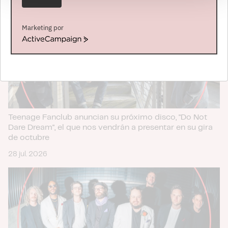
de cookies.
Las cookies de este sitio web se usan para personalizar
Marketing por
el contenido y los anuncios, ofrecer funciones de redes
ActiveCampaign
sociales y analizar el tráfico. Además, compartimos
información sobre el uso que haga del sitio web con
nuestros partners de redes sociales, publicidad y análisis
web, quienes pueden combinarla con otra información
que les haya proporcionado o que hayan recopilado a
partir del uso que haya hecho de sus servicios.
Teenage Fanclub anuncian su próximo disco, "Do Not
Dare Dream", el que nos vendrán a presentar en su gira
de octubre
28 jul. 2026