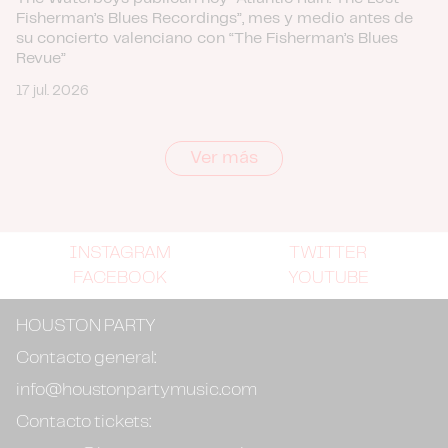
Fisherman’s Blues Recordings”, mes y medio antes de
su concierto valenciano con “The Fisherman’s Blues
Revue”
17 jul. 2026
Ver más
INSTAGRAM
TWITTER
FACEBOOK
YOUTUBE
HOUSTON PARTY
Contacto general:
info@houstonpartymusic.com
Contacto tickets: