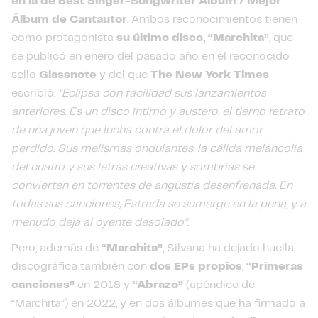
en la de Best Singer-Songwriter Album / Mejor
Álbum de Cantautor
. Ambos reconocimientos tienen
como protagonista
su último disco, “Marchita”
, que
se publicó en enero del pasado año en el reconocido
sello
Glassnote
y del que
The New York Times
escribió:
“Eclipsa con facilidad sus lanzamientos
anteriores. Es un disco íntimo y austero, el tierno retrato
de una joven que lucha contra el dolor del amor
perdido. Sus melismas ondulantes, la cálida melancolía
del cuatro y sus letras creativas y sombrías se
convierten en torrentes de angustia desenfrenada. En
todas sus canciones, Estrada se sumerge en la pena, y a
menudo deja al oyente desolado”
.
Pero, además de
“Marchita”
, Silvana ha dejado huella
discográfica también con
dos EPs propios
,
“Primeras
canciones”
en 2018 y
“Abrazo”
(apéndice de
“Marchita”) en 2022, y en dos álbumes que ha firmado a