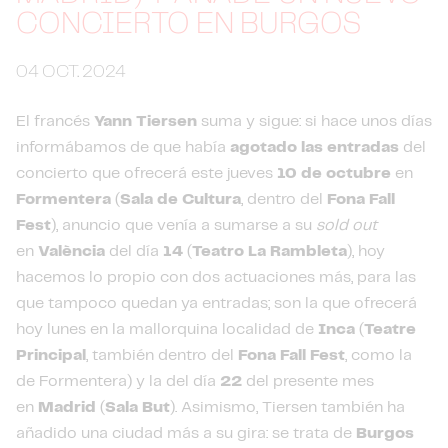
CONCIERTO EN BURGOS
04 OCT. 2024
El francés
Yann Tiersen
suma y sigue: si hace unos días
informábamos de que había
agotado las entradas
del
concierto que ofrecerá este jueves
10 de octubre
en
Formentera
(
Sala de Cultura
, dentro del
Fona Fall
Fest
), anuncio que venía a sumarse a su
sold out
en
València
del día
14
(
Teatro La Rambleta
), hoy
hacemos lo propio con dos actuaciones más, para las
que tampoco quedan ya entradas; son la que ofrecerá
hoy lunes en la mallorquina localidad de
Inca
(
Teatre
Principal
, también dentro del
Fona Fall Fest
, como la
de Formentera) y la del día
22
del presente mes
en
Madrid
(
Sala But
). Asimismo, Tiersen también ha
añadido una ciudad más a su gira: se trata de
Burgos