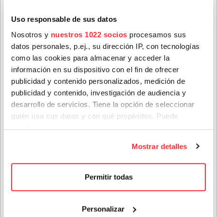
Nombre
*
Uso responsable de sus datos
Nosotros y
nuestros 1022 socios
procesamos sus
Teenage Fanclub anuncian su próximo disco, "Do Not
datos personales, p.ej., su dirección IP, con tecnologías
Apellidos
*
Dare Dream", el que nos vendrán a presentar en su gira
como las cookies para almacenar y acceder la
de octubre
información en su dispositivo con el fin de ofrecer
28 jul. 2026
publicidad y contenido personalizados, medición de
publicidad y contenido, investigación de audiencia y
Correo electrónico
*
desarrollo de servicios. Tiene la opción de seleccionar
quién usa sus datos y con qué propósitos. Puede
cambiar o retirar su consentimiento en cualquier
Provincia
momento desde la Declaración de cookies o clicando en
Mostrar detalles
el Menú de consentimiento.
Si lo permite, también quisiéramos:
Género(s) favorito(s):
Permitir todas
Recopilar información sobre su ubicación geográfica
que puede tener una precisión de varios metros
St. Paul & The Broken Bones, que en noviembre
Personalizar
Privacidad
*
Identificar su dispositivo analizándolo activamente
actuarán en València, Madrid y Vigo, tienen nuevo single: