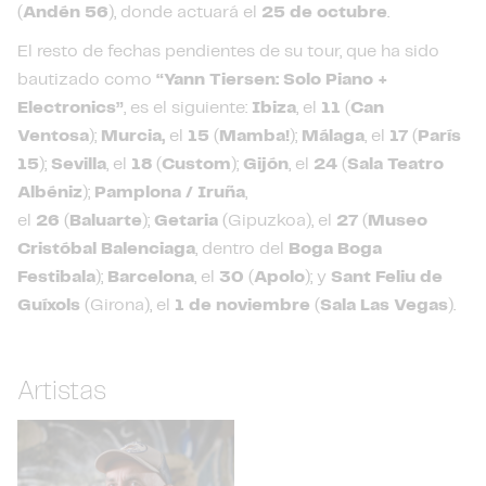
(
Andén 56
), donde actuará el
25 de octubre
.
El resto de fechas pendientes de su tour, que ha sido
bautizado como
“Yann Tiersen: Solo Piano +
Electronics”
, es el siguiente:
Ibiza
, el
11
(
Can
Ventosa
);
Murcia,
el
15
(
Mamba!
);
Málaga
, el
17
(
París
15
);
Sevilla
, el
18
(
Custom
);
Gijón
, el
24
(
Sala
Teatro
Albéniz
);
Pamplona / Iruña
,
el
26
(
Baluarte
);
Getaria
(Gipuzkoa), el
27
(
Museo
Cristóbal Balenciaga
, dentro del
Boga Boga
Festibala
);
Barcelona
, el
30
(
Apolo
); y
Sant Feliu de
Guíxols
(Girona), el
1 de noviembre
(
Sala Las Vegas
).
Artistas