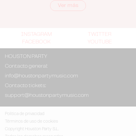
Ver más
INSTAGRAM
TWITTER
FACEBOOK
YOUTUBE
HOUSTON PARTY
Contacto general:
info@houstonpartymusic.com
Contacto tickets:
support@houstonpartymusic.com
Politica de privacidad
Términos de uso de cookies
Copyright Houston Party S.L.