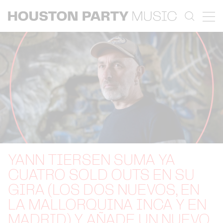
YANN TIERSEN SUMA YA
CUATRO SOLD OUTS EN SU
GIRA (LOS DOS NUEVOS, EN
LA MALLORQUINA INCA Y EN
MADRID) Y AÑADE UN NUEVO