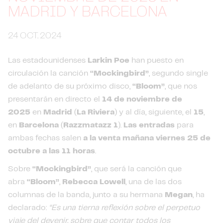
MADRID Y BARCELONA
24 OCT. 2024
Las estadounidenses
Larkin Poe
han puesto en
circulación la canción
“Mockingbird”
, segundo single
de adelanto de su próximo disco,
“Bloom”
, que nos
presentarán en directo el
14 de noviembre de
2025
en
Madrid
(
La Riviera
) y al día, siguiente, el
15
,
en
Barcelona
(
Razzmatazz 1
).
Las entradas
para
ambas fechas salen
a la venta mañana viernes 25 de
octubre a las 11 horas
.
Sobre
“Mockingbird”
, que será la canción que
abra
“Bloom”
,
Rebecca Lowell
, una de las dos
columnas de la banda, junto a su hermana
Megan
, ha
declarado:
“Es una tierna reflexión sobre el perpetuo
viaje del devenir, sobre que contar todos los