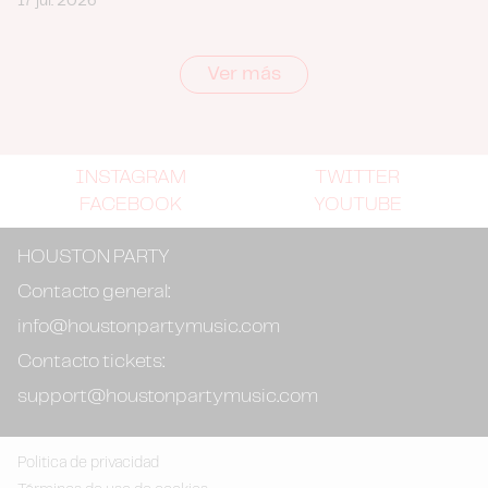
17 jul. 2026
Ver más
INSTAGRAM
TWITTER
FACEBOOK
YOUTUBE
HOUSTON PARTY
Contacto general:
info@houstonpartymusic.com
Contacto tickets:
support@houstonpartymusic.com
Politica de privacidad