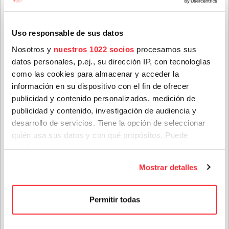
info@houstonpartymusic.com.
Nombre
*
Uso responsable de sus datos
Nosotros y
nuestros 1022 socios
procesamos sus
datos personales, p.ej., su dirección IP, con tecnologías
Apellidos
*
Teenage Fanclub anuncian su próximo disco, "Do Not
como las cookies para almacenar y acceder la
Dare Dream", el que nos vendrán a presentar en su gira
información en su dispositivo con el fin de ofrecer
de octubre
publicidad y contenido personalizados, medición de
28 jul. 2026
publicidad y contenido, investigación de audiencia y
Correo electrónico
*
desarrollo de servicios. Tiene la opción de seleccionar
quién usa sus datos y con qué propósitos. Puede
cambiar o retirar su consentimiento en cualquier
Provincia
momento desde la Declaración de cookies o clicando en
Mostrar detalles
el Menú de consentimiento.
Si lo permite, también quisiéramos:
Género(s) favorito(s):
Permitir todas
Recopilar información sobre su ubicación geográfica
que puede tener una precisión de varios metros