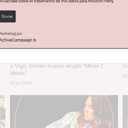
privacidad sobre el tratamiento de mis datos para Houston Party.
Enviar
Marketing por
ActiveCampaign
St. Paul & The Broken Bones, que en
El
noviembre actuarán en València, Madrid
n
y Vigo, tienen nuevo single: “Mess I
c
Made”
28
28 jul. 2026