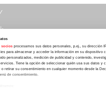
Y
:
datos
rtymusic.com
 socios
procesamos sus datos personales, p.ej., su dirección I
es para almacenar y acceder la información en su dispositivo co
nido personalizados, medición de publicidad y contenido, investi
:
servicios. Tiene la opción de seleccionar quién usa sus datos y 
 o retirar su consentimiento en cualquier momento desde la Dec
Menú de consentimiento.
npartymusic.com
siéramos:
 sobre su ubicación geográfica que puede tener una precisión de
tivo analizándolo activamente para buscar características específ
C