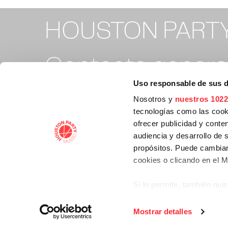
HOUSTON PART
Contacto general
Uso responsable de sus 
info@houstonpa
Nosotros y
nuestros 1022
tecnologías como las cooki
ofrecer publicidad y conte
Contacto tickets
audiencia y desarrollo de 
propósitos. Puede cambiar
cookies o clicando en el 
support@housto
Si lo permite, también qui
Recopilar información
Identificar su disposi
Mostrar detalles
Politica de privacidad
Términos de uso de cookies
digitales)