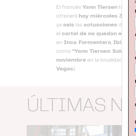
El francés
Yann Tiersen
ha
ago
ofrecerá
hoy miércoles 30 de
ya
seis
las
actuaciones
de su 
el
cartel de no quedan entra
en
Inca
,
Formentera
,
Ibiza
,
Va
como
“Yann Tiersen: Solo Pia
noviembre
en la localidad ge
Vegas
).
ÚLTIMAS N