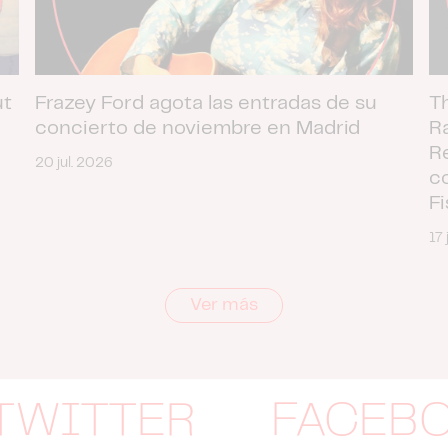
ut
Frazey Ford agota las entradas de su
T
concierto de noviembre en Madrid
R
R
20 jul. 2026
c
F
17 
Ver más
TWITTER
FACEB