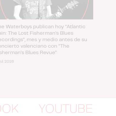
he Waterboys publican hoy “Atlantic
ain: The Lost Fisherman’s Blues
ecordings”, mes y medio antes de su
oncierto valenciano con “The
isherman’s Blues Revue”
jul. 2026
OOK
YOUTUBE