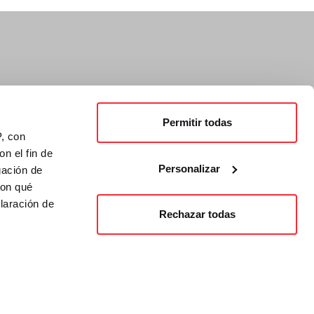
Permitir todas
P, con
n el fin de
Personalizar
gación de
con qué
laración de
Rechazar todas
 varios metros
icas (huellas
opyright Houston Party S.L.
Todos los derechos reservados