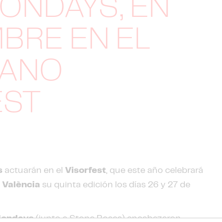
ONDAYS, EN
BRE EN EL
IANO
EST
s
actuarán en el
Visorfest
, que este año celebrará
e
València
su quinta edición los días 26 y 27 de
ondays
(junto a Stone Roses) encabezaron