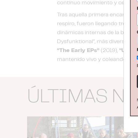
continuo movimiento y celebració
Tras aquella primera encarnaci
respiro, fueron llegando tres e
dinámicas internas de la banda,
Dysfunktional”, más diversas pu
“The Early EPs”
(2019),
“Uncle
mantenido vivo y coleando su l
ÚLTIMAS N