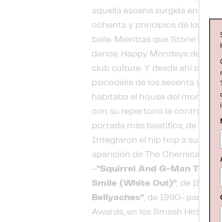
aquella escena surgida en Manc
ochenta y principios de los nov
baile. Mientras que Stone Roses
dance, Happy Mondays decidier
club culture. Y desde ahí coger 
psicodelia de los sesenta y al s
habitaba el house del momento. 
con su repertorio la contraport
portada más beatífica, de paz 
Integraron el hip hop a su rock,
aparición de The Chemical Brothe
–
“Squirrel And G-Man Twenty
Smile (White Out)”
, de 1987,
“
Bellyaches”
, de 1990- para ha
Awards, en los Smash Hits Poll 