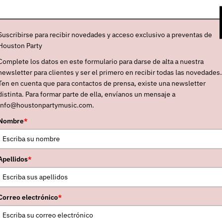
hester (léase Madchester) a finales de los años
enta del siglo pasado alrededor de los clubes de
Suscribirse para recibir novedades y acceso exclusivo a preventas de
 se dedicaron a juntar el pop de los sesenta con el
Houston Party
on sumergirse en las raves y en la denominada
Complete los datos en este formulario para darse de alta a nuestra
el ascensor, bajar hacia donde estaban la
newsletter para clientes y ser el primero en recibir todas las novedades.
oul de los setenta y subirse con ellos al ático donde
Ten en cuenta que para contactos de prensa, existe una newsletter
distinta. Para formar parte de ella, envíanos un mensaje a
Con el vocalista Shaun Ryder al frente, ofrecían
info@houstonpartymusic.com.
ada retorcida y amenazante que reequilibraba la
Nombre
*
y amor, que representaban Stone Roses.
 dejaron un legado sin el que cuesta entender la
rs u Oasis. Tal cual. Les bastaron tres discos
Apellidos
*
 Four Hour Party People Plastic Face Carnt
Bummed”
, de 1988, y
“Pill ‘n’ Thrills And
Correo electrónico
*
cer historia. Premios y nominaciones en los NME
Winners Party, en los Brit Awards. Hedonismo en