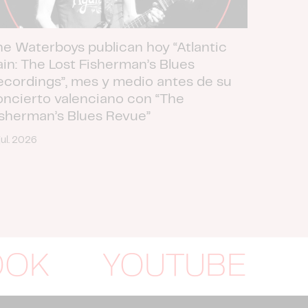
he Waterboys publican hoy “Atlantic
ain: The Lost Fisherman’s Blues
ecordings”, mes y medio antes de su
oncierto valenciano con “The
isherman’s Blues Revue”
jul. 2026
OOK
YOUTUBE