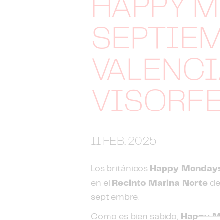
HAPPY M
SEPTIEM
VALENC
VISORF
11 FEB. 2025
Los británicos
Happy Monday
en el
Recinto Marina Norte
d
septiembre.
Como es bien sabido,
Happy M