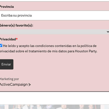
n, una fiesta sin principio ni final.
Provincia
ón, que con
“Yes, Please!”
(1992) se tomó un
tapas más, según los cambios de personal y las
Género(s) favorito(s):
 con un último disco de estudio en 2007, “Uncle
blicaciones –
“Best Of Live In Barcelona”
(2018),
Privacidad
*
 Dysfunktional (2020 Mix)”
- que han
He leído y acepto las condiciones contenidas en la política de
egado.
privacidad sobre el tratamiento de mis datos para Houston Party.
Enviar
OTICIAS
Marketing por
ActiveCampaign