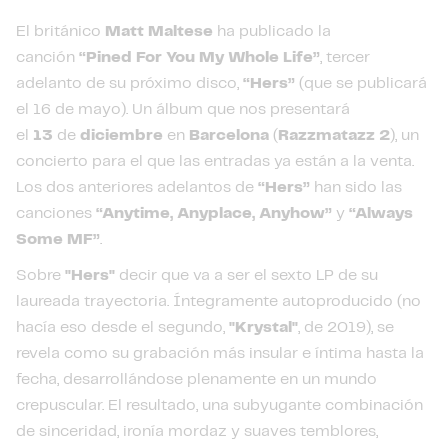
El británico
Matt Maltese
ha publicado la
canción
“Pined For You My Whole Life”
, tercer
adelanto de su próximo disco,
“Hers”
(que se publicará
el 16 de mayo). Un álbum que nos presentará
el
13
de
diciembre
en
Barcelona
(
Razzmatazz 2
), un
concierto para el que las entradas ya están a la venta.
Los dos anteriores adelantos de
“Hers”
han sido las
canciones
“Anytime, Anyplace, Anyhow”
y
“Always
Some MF”
.
Sobre
"Hers"
decir que va a ser el sexto LP de su
laureada trayectoria. Íntegramente autoproducido (no
hacía eso desde el segundo,
"Krystal"
, de 2019), se
revela como su grabación más insular e íntima hasta la
fecha, desarrollándose plenamente en un mundo
crepuscular. El resultado, una subyugante combinación
de sinceridad, ironía mordaz y suaves temblores,