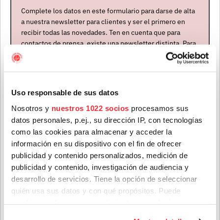
MATT MALTESE
Complete los datos en este formulario para darse de alta
Reino Unido
a nuestra newsletter para clientes y ser el primero en
recibir todas las novedades. Ten en cuenta que para
Abierta contratación
contactos de prensa, existe una newsletter distinta. Para
formar parte de ella, envíanos un mensaje a
ÚLTIMAS NOTICIAS
info@houstonpartymusic.com.
Nombre
*
Uso responsable de sus datos
Nosotros y
nuestros 1022 socios
procesamos sus
datos personales, p.ej., su dirección IP, con tecnologías
Apellidos
*
como las cookies para almacenar y acceder la
información en su dispositivo con el fin de ofrecer
publicidad y contenido personalizados, medición de
publicidad y contenido, investigación de audiencia y
Correo electrónico
*
desarrollo de servicios. Tiene la opción de seleccionar
quién usa sus datos y con qué propósitos. Puede
Teenage Fanclub anuncian su próximo disco, "Do Not
Dare Dream", el que nos vendrán a presentar en su gira
cambiar o retirar su consentimiento en cualquier
Provincia
de octubre
momento desde la Declaración de cookies o clicando en