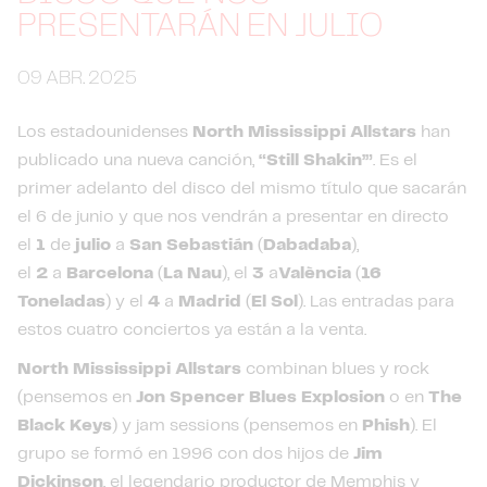
PRESENTARÁN EN JULIO
09 ABR. 2025
Los estadounidenses
North Mississippi
Allstars
han
publicado una nueva canción,
“Still Shakin’”
. Es el
primer adelanto del disco del mismo título que sacarán
el 6 de junio y que nos vendrán a presentar en directo
el
1
de
julio
a
San Sebastián
(
Dabadaba
),
el
2
a
Barcelona
(
La Nau
), el
3
a
València
(
16
Toneladas
) y el
4
a
Madrid
(
El Sol
). Las entradas para
estos cuatro conciertos ya están a la venta.
North Mississippi Allstars
combinan blues y rock
(pensemos en
Jon Spencer Blues Explosion
o en
The
Black Keys
) y jam sessions (pensemos en
Phish
). El
grupo se formó en 1996 con dos hijos de
Jim
Dickinson
, el legendario productor de Memphis y