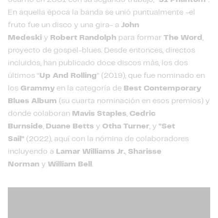
En aquella época la banda se unió puntualmente -el
fruto fue un disco y una gira- a
John
Medeski
y
Robert Randolph
para formar
The Word
,
proyecto de gospel-blues. Desde entonces, directos
incluidos, han publicado doce discos más, los dos
últimos “
Up And Rolling
” (2019), que fue nominado en
los
Grammy
en la categoría de
Best Contemporary
Blues Album
(su cuarta nominación en esos premios) y
donde colaboran
Mavis Staples
,
Cedric
Burnside
,
Duane Betts
y
Otha Turner
, y
"Set
Sail"
(2022), aquí con la nómina de colaboradores
incluyendo a
Lamar Williams Jr.
,
Sharisse
Norman
y
William Bell
.