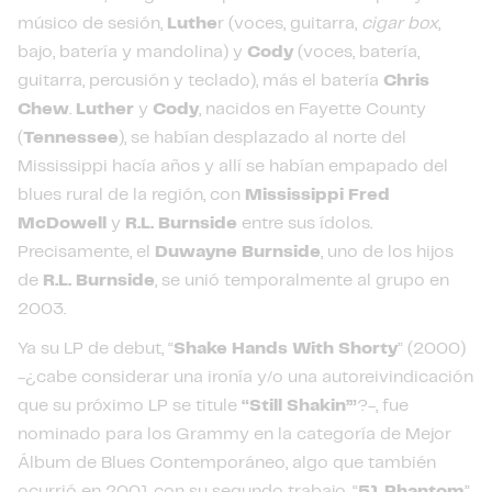
músico de sesión,
Luthe
r (voces, guitarra,
cigar box
,
bajo, batería y mandolina) y
Cody
(voces, batería,
guitarra, percusión y teclado), más el batería
Chris
Chew
.
Luther
y
Cody
, nacidos en Fayette County
(
Tennessee
), se habían desplazado al norte del
Mississippi hacía años y allí se habían empapado del
blues rural de la región, con
Mississippi Fred
McDowell
y
R.L. Burnside
entre sus ídolos.
Precisamente, el
Duwayne Burnside
, uno de los hijos
de
R.L. Burnside
, se unió temporalmente al grupo en
2003.
Ya su LP de debut, “
Shake Hands With Shorty
” (2000)
-¿cabe considerar una ironía y/o una autoreivindicación
que su próximo LP se titule
“Still Shakin’”
?-, fue
nominado para los Grammy en la categoría de Mejor
Álbum de Blues Contemporáneo, algo que también
ocurrió en 2001 con su segundo trabajo, “
51 Phantom
”.