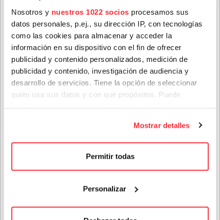
NORTH
Nosotros y
nuestros 1022 socios
procesamos sus
MISSISSIPPI
datos personales, p.ej., su dirección IP, con tecnologías
ALLSTARS
Apellidos
*
como las cookies para almacenar y acceder la
información en su dispositivo con el fin de ofrecer
Estados Unidos
publicidad y contenido personalizados, medición de
Abierta contratación
publicidad y contenido, investigación de audiencia y
Correo electrónico
*
desarrollo de servicios. Tiene la opción de seleccionar
ÚLTIMAS NOTICIAS
quién usa sus datos y con qué propósitos. Puede
cambiar o retirar su consentimiento en cualquier
Provincia
momento desde la Declaración de cookies o clicando en
Mostrar detalles
el Menú de consentimiento.
Si lo permite, también quisiéramos:
Género(s) favorito(s):
Permitir todas
Recopilar información sobre su ubicación geográfica
que puede tener una precisión de varios metros
Personalizar
Privacidad
*
Identificar su dispositivo analizándolo activamente
para buscar características específicas (huellas
He leído y acepto las condiciones contenidas en la
digitales)
política de privacidad sobre el tratamiento de mis datos
Teenage Fanclub anuncian su próximo disco, "Do Not