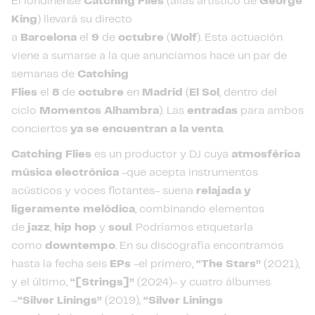
El londinense
Catching Flies
(alias artístico de
George
King
) llevará su directo
a
Barcelona
el
9
de
octubre
(
Wolf
). Esta actuación
viene a sumarse a la que anunciamos hace un par de
semanas de
Catching
Flies
el
8
de
octubre
en
Madrid
(
El Sol
, dentro del
ciclo
Momentos Alhambra
). Las
entradas
para ambos
conciertos
ya se encuentran a la venta
.
Catching Flies
es un productor y DJ cuya
atmosférica
música electrónica
-que acepta instrumentos
acústicos y voces flotantes- suena
relajada y
ligeramente melódica
, combinando elementos
de
jazz
,
hip hop
y
soul
. Podríamos etiquetarla
como
downtempo
. En su discografía encontramos
hasta la fecha seis
EPs
-el primero,
“The Stars”
(2021),
y el último,
“[Strings]”
(2024)- y cuatro álbumes
–
“Silver Linings”
(2019),
“Silver Linings