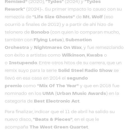
Remixed”
(2020),
"Tydes"
(2024) y
"Tydes
Rework"
(2024)-. Su primer impacto lo causo con su
remezcla de
“Life Size Ghosts”
de
Mt. Wolf
(eso
ocurrió a finales de 2012) y a partir de ahí hizo de
telonero de
Bonobo
(con quien lo comparan mucho,
también con
Flying Lotus
),
Submotion
Orchestra
y
Nightmares On Wax
, y fue remezclando
con éxito a artistas como
Wilkinson
,
Kwabs
o
o
Instupendo
. Entre otros hitos de su carrera, que un
remix suyo para la serie
Solid Steel Radio Show
se
llevó en esa casa en 2014 el
segundo
premio
como
“Mix Of The Year”
y que en 2018 fue
nominado en los
UMA
(
Urban Music Awards
) en la
categoría de
Best Electronic Act
.
Para finalizar, indicar que el 11 de abril ha salido su
nuevo disco,
“Beats & Pieces”
, en el que le
acompaña
The West Green Quartet
.