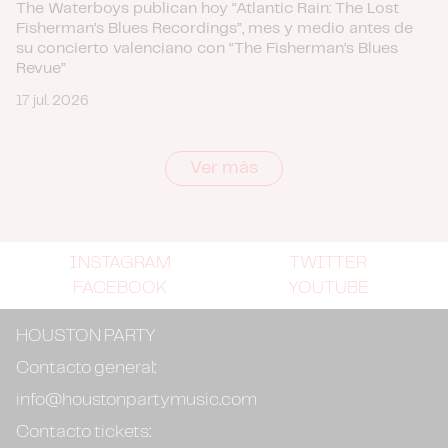
The Waterboys publican hoy “Atlantic Rain: The Lost
Fisherman’s Blues Recordings”, mes y medio antes de
su concierto valenciano con “The Fisherman’s Blues
Revue”
17 jul. 2026
Ver más
INSTAGRAM
TWITTER
FACEBOOK
YOUTUBE
HOUSTON PARTY
Contacto general:
info@houstonpartymusic.com
Contacto tickets: