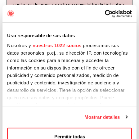
contactos de prensa, existe una newsletter distinta. Para
formar parte de ella, envíanos un mensaje a
info@houstonpartymusic.com.
Nombre
*
Uso responsable de sus datos
Nosotros y
nuestros 1022 socios
procesamos sus
datos personales, p.ej., su dirección IP, con tecnologías
Apellidos
*
como las cookies para almacenar y acceder la
información en su dispositivo con el fin de ofrecer
Teenage Fanclub anuncian su próximo disco, "Do Not
publicidad y contenido personalizados, medición de
Dare Dream", el que nos vendrán a presentar en su gira
publicidad y contenido, investigación de audiencia y
Correo electrónico
*
de octubre
desarrollo de servicios. Tiene la opción de seleccionar
quién usa sus datos y con qué propósitos. Puede
28 jul. 2026
cambiar o retirar su consentimiento en cualquier
Provincia
momento desde la Declaración de cookies o clicando en
Mostrar detalles
el Menú de consentimiento.
Si lo permite, también quisiéramos:
Género(s) favorito(s):
Permitir todas