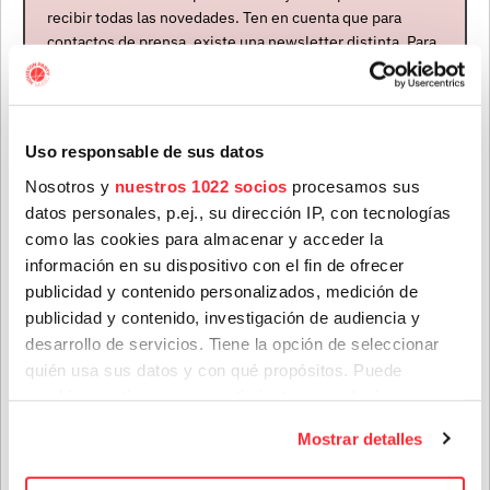
recibir todas las novedades. Ten en cuenta que para
ÚLTIMAS NOTICIAS
contactos de prensa, existe una newsletter distinta. Para
formar parte de ella, envíanos un mensaje a
info@houstonpartymusic.com.
Nombre
*
Uso responsable de sus datos
Nosotros y
nuestros 1022 socios
procesamos sus
datos personales, p.ej., su dirección IP, con tecnologías
Apellidos
*
como las cookies para almacenar y acceder la
información en su dispositivo con el fin de ofrecer
publicidad y contenido personalizados, medición de
Teenage Fanclub anuncian su próximo disco, "Do Not
publicidad y contenido, investigación de audiencia y
Correo electrónico
*
Dare Dream", el que nos vendrán a presentar en su gira
desarrollo de servicios. Tiene la opción de seleccionar
de octubre
quién usa sus datos y con qué propósitos. Puede
cambiar o retirar su consentimiento en cualquier
28 jul. 2026
Provincia
momento desde la Declaración de cookies o clicando en
Mostrar detalles
el Menú de consentimiento.