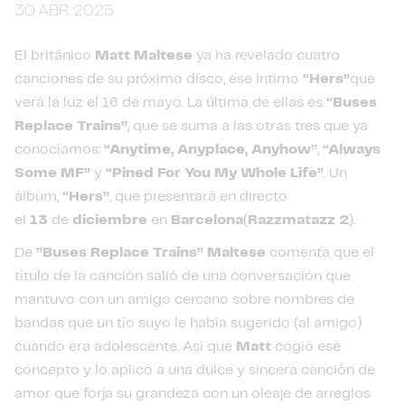
30 ABR. 2025
El británico
Matt Maltese
ya ha revelado cuatro
canciones de su próximo disco, ese íntimo
“Hers”
que
verá la luz el 16 de mayo. La última de ellas es
“Buses
Replace Trains”
, que se suma a las otras tres que ya
conocíamos:
“Anytime, Anyplace, Anyhow”
,
“Always
Some MF”
y
“Pined For You My Whole Life”
. Un
álbum,
“Hers”
, que presentará en directo
el
13
de
diciembre
en
Barcelona
(
Razzmatazz 2
).
De
”Buses Replace Trains”
Maltese
comenta que el
título de la canción salió de una conversación que
mantuvo con un amigo cercano sobre nombres de
bandas que un tío suyo le había sugerido (al amigo)
cuando era adolescente. Así que
Matt
cogió ese
concepto y lo aplicó a una dulce y sincera canción de
amor que forja su grandeza con un oleaje de arreglos