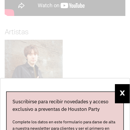
Artistas
X
Suscribirse para recibir novedades y acceso
MATT MALTESE
exclusivo a preventas de Houston Party
Reino Unido
Abierta contratación
Complete los datos en este formulario para darse de alta
a nuestra newsletter para clientes y ser el primero en