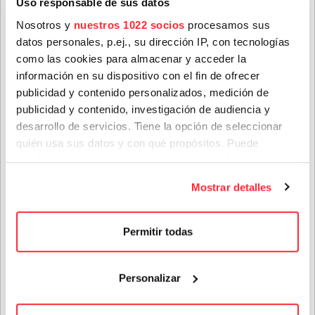
Uso responsable de sus datos
Nosotros y
nuestros 1022 socios
procesamos sus
NORTH
datos personales, p.ej., su dirección IP, con tecnologías
MISSISSIPPI
Apellidos
*
como las cookies para almacenar y acceder la
ALLSTARS
información en su dispositivo con el fin de ofrecer
Estados Unidos
publicidad y contenido personalizados, medición de
Abierta contratación
publicidad y contenido, investigación de audiencia y
Correo electrónico
*
desarrollo de servicios. Tiene la opción de seleccionar
ÚLTIMAS NOTICIAS
quién usa sus datos y con qué propósitos. Puede
cambiar o retirar su consentimiento en cualquier
Provincia
momento desde la Declaración de cookies o clicando en
Mostrar detalles
el Menú de consentimiento.
Si lo permite, también quisiéramos:
Género(s) favorito(s):
Permitir todas
Recopilar información sobre su ubicación geográfica
que puede tener una precisión de varios metros
Personalizar
Privacidad
*
Identificar su dispositivo analizándolo activamente
para buscar características específicas (huellas
He leído y acepto las condiciones contenidas en la
digitales)