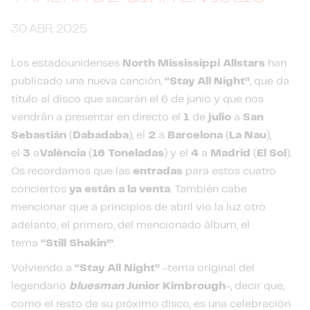
30 ABR. 2025
Los estadounidenses
North Mississippi
Allstars
han
publicado una nueva canción,
“Stay All Night”
, que da
título al disco que sacarán el 6 de junio y que nos
vendrán a presentar en directo el
1
de
julio
a
San
Sebastián
(
Dabadaba
), el
2
a
Barcelona
(
La Nau
),
el
3
a
València
(
16 Toneladas
) y el
4
a
Madrid
(
El Sol
).
Os recordamos que las
entradas
para estos cuatro
conciertos
ya están a la venta
. También cabe
mencionar que a principios de abril vio la luz otro
adelanto, el primero, del mencionado álbum, el
tema
“Still Shakin’”
.
Volviendo a
“Stay All Night”
-tema original del
legendario
bluesman
Junior Kimbrough
-, decir que,
como el resto de su próximo disco, es una celebración