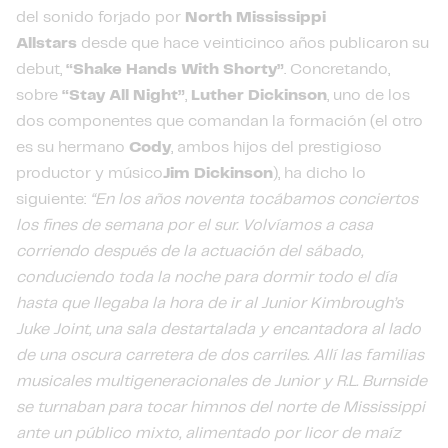
del sonido forjado por
North Mississippi
Allstars
desde que hace veinticinco años publicaron su
debut,
“Shake Hands With Shorty”
. Concretando,
sobre
“Stay All Night”
,
Luther Dickinson
, uno de los
dos componentes que comandan la formación (el otro
es su hermano
Cody
,
ambos hijos del prestigioso
productor y músico
Jim Dickinson
), ha dicho lo
siguiente:
“En los años noventa tocábamos conciertos
los fines de semana por el sur. Volvíamos a casa
corriendo después de la actuación del sábado,
conduciendo toda la noche para dormir todo el día
hasta que llegaba la hora de ir al Junior Kimbrough’s
Juke Joint, una sala destartalada y encantadora al lado
de una oscura carretera de dos carriles. Allí las familias
musicales multigeneracionales de Junior y R.L. Burnside
se turnaban para tocar himnos del norte de Mississippi
ante un público mixto, alimentado por licor de maíz