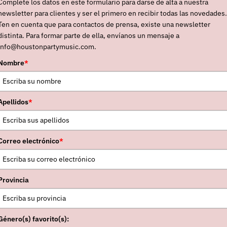
Complete los datos en este formulario para darse de alta a nuestra
newsletter para clientes y ser el primero en recibir todas las novedades.
rmzy
),
"Self Titled"
cuenta con invitados
Ten en cuenta que para contactos de prensa, existe una newsletter
op Boys
),
Young Fathers
,
Connie
distinta. Para formar parte de ella, envíanos un mensaje a
nciones que reflejan su proyecto más íntimo y
info@houstonpartymusic.com.
rumbos inesperados. Escrito por
Kae
en primera
Nombre
*
a. Reconectando con sus raíces hip hop, pero a la
je al pop contemporáneo. Emocionante de
 Titled"
es una carta de amor a su juventud, una
Apellidos
*
 (ver el párrafo de arriba, sobre su nuevo single)
ares y experiencias que han cruzado por su vida.
Correo electrónico
*
d
los conciertos de
Kae Tempest
serán abiertos
la escena británica cuya música, combinación de
Provincia
 en la parte delicada de la tradición folk, tiene el
con una magia sonora que evoca la de
Jeff
sentará su primer disco,
"In Limerence"
, que ha
Género(s) favorito(s):