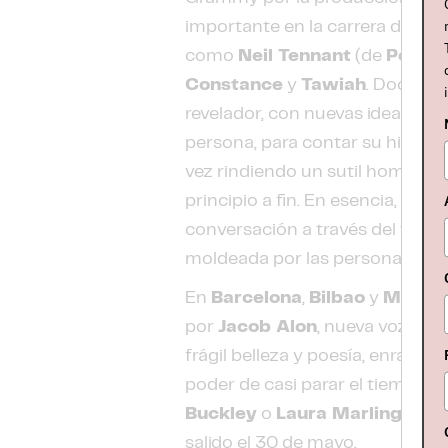
importante en la carrera de
Sto
como
Neil Tennant
(de
Pet Sh
Constance
y
Tawiah
. Doce ca
revelador, con nuevas ideas y 
persona, para contar su histori
vez rindiendo un sutil homena
principio a fin. En esencia,
"Self
conversación a través del tiempo
moldeada por las personas, lug
En
Barcelona
,
Bilbao
y
Madri
por
Jacob Alon
, nueva voz de 
frágil belleza y poesía, enraizada
poder de casi parar el tiempo 
Buckley
o
Laura Marling
. Pre
salido el 30 de mayo.