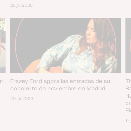
28 jul. 2026
ut
Frazey Ford agota las entradas de su
T
concierto de noviembre en Madrid
R
R
20 jul. 2026
c
F
17 