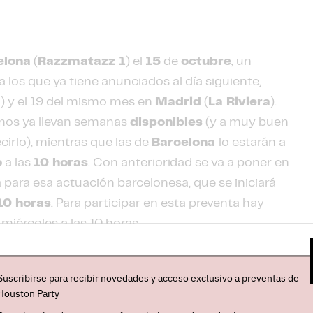
elona
(
Razzmatazz 1
) el
15
de
octubre
, un
 los que ya tiene anunciados al día siguiente,
a
) y el 19 del mismo mes en
Madrid
(
La Riviera
).
imos ya llevan semanas
disponibles
(y a muy buen
cirlo), mientras que las de
Barcelona
lo estarán a
o
a las
10 horas
. Con anterioridad se va a poner en
 para esa actuación barcelonesa, que se iniciará
10 horas
. Para participar en esta preventa hay
miércoles a las 10 horas.
empest va a presentar su flamante disco "Self
4 de julio en Island Records. Coproducido con su
Suscribirse para recibir novedades y acceso exclusivo a preventas de
. Smith
(ganador de, entre otros premios, un
Houston Party
disco de
Adele
"21"
, y también una figura