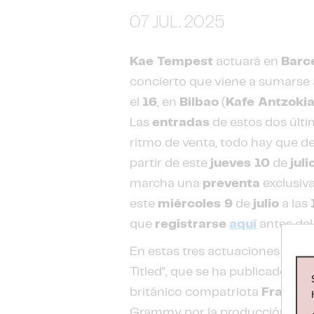
07 JUL. 2025
Kae Tempest
actuará en
Barc
concierto que viene a sumarse a
el
16
, en
Bilbao
(
Kafe Antzoki
Las
entradas
de estos dos últ
ritmo de venta, todo hay que de
partir de este
jueves 10
de
juli
marcha una
preventa
exclusiva
este
miércoles 9
de
julio
a las
que
registrarse
aquí
antes del 
En estas tres actuaciones Kae T
Titled", que se ha publicado el 
británico compatriota
Fraser T
Grammy por la producción del 