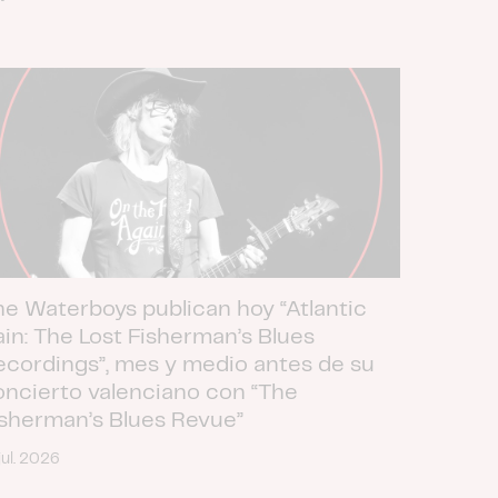
he Waterboys publican hoy “Atlantic
ain: The Lost Fisherman’s Blues
ecordings”, mes y medio antes de su
oncierto valenciano con “The
isherman’s Blues Revue”
jul. 2026