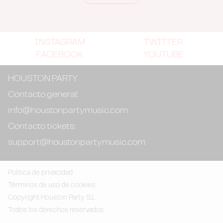
INSTAGRAM
TWITTER
FACEBOOK
YOUTUBE
HOUSTON PARTY
Contacto general:
info@houstonpartymusic.com
Contacto tickets:
support@houstonpartymusic.com
Politica de privacidad
Términos de uso de cookies
Copyright Houston Party S.L.
Todos los derechos reservados