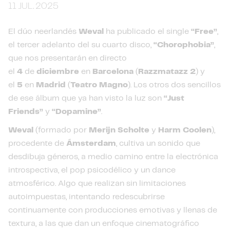
11 JUL. 2025
El dúo neerlandés
Weval
ha publicado el single
“Free”
,
el tercer adelanto del su cuarto disco,
“Chorophobia”
,
que nos presentarán en directo
el
4
de
diciembre
en
Barcelona
(
Razzmatazz 2
) y
el
5
en
Madrid
(
Teatro Magno
). Los otros dos sencillos
de ese álbum que ya han visto la luz son
“Just
Friends”
y
“Dopamine”
.
Weval
(formado por
Merijn Scholte
y
Harm Coolen
),
procedente de
Ámsterdam
, cultiva un sonido que
desdibuja géneros, a medio camino entre la electrónica
introspectiva, el pop psicodélico y un dance
atmosférico. Algo que realizan sin limitaciones
autoimpuestas, intentando redescubrirse
continuamente con producciones emotivas y llenas de
textura, a las que dan un enfoque cinematográfico