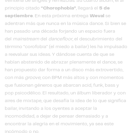
veintena de singles y remezclas. Su cuarto álbum, el al
principio citado
“Chorophobia”
, llegará el
5 de
septiembre
. En esta próxima entrega
Weval
se
adentran más que nunca en la música dance. Si bien se
han pasado una década forjando un espacio fuera
del
mainstream
del
dancefloor
, el descubrimiento del
término “corofobia” (el miedo a bailar) les ha impulsado
a reevaluar sus ideas. Y dándose cuenta de que se
habían abstenido de abrazar plenamente el dance, se
han propuesto dar forma a un disco más extrovertido,
con más
groove
, con BPM más altos y con momentos
que fusionan géneros que abarcan acid, funk, bass y
pop psicodélico. El resultado, un álbum liberador y con
aires de mixtape, que desafía la idea de lo que significa
bailar, invitando a los oyentes a aceptar la
incomodidad, a dejar de pensar demasiado y a
encontrar la alegría en el movimiento, ya sea este
incómodo o no.