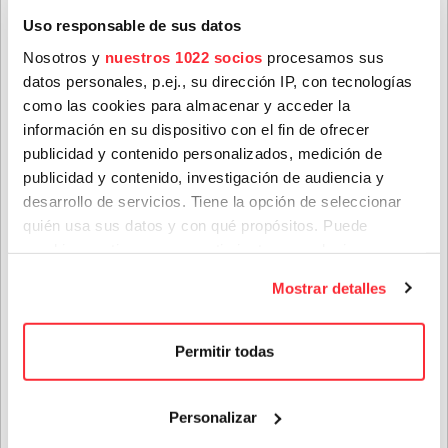
Nombre
*
Uso responsable de sus datos
Nosotros y
nuestros 1022 socios
procesamos sus
datos personales, p.ej., su dirección IP, con tecnologías
Apellidos
*
como las cookies para almacenar y acceder la
WEVAL
información en su dispositivo con el fin de ofrecer
publicidad y contenido personalizados, medición de
Países Bajos
publicidad y contenido, investigación de audiencia y
Correo electrónico
*
Abierta contratación
desarrollo de servicios. Tiene la opción de seleccionar
quién usa sus datos y con qué propósitos. Puede
ÚLTIMAS NOTICIAS
cambiar o retirar su consentimiento en cualquier
Provincia
momento desde la Declaración de cookies o clicando en
Mostrar detalles
el Menú de consentimiento.
Si lo permite, también quisiéramos:
Género(s) favorito(s):
Permitir todas
Recopilar información sobre su ubicación geográfica
que puede tener una precisión de varios metros
Personalizar
Privacidad
*
Identificar su dispositivo analizándolo activamente
para buscar características específicas (huellas