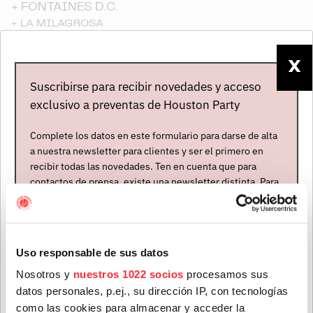
+
FONTAINES D.C.
+
LA MILAGROSA
Sold out
X
Suscribirse para recibir novedades y acceso
11 AGO. 2026
exclusivo a preventas de Houston Party
Alicante
El Muelle Live - Puerto de Alicante
Complete los datos en este formulario para darse de alta
a nuestra newsletter para clientes y ser el primero en
+
FONTAINES D.C.
recibir todas las novedades. Ten en cuenta que para
+
LA MILAGROSA
contactos de prensa, existe una newsletter distinta. Para
Sold out
formar parte de ella, envíanos un mensaje a
info@houstonpartymusic.com.
Nombre
*
Uso responsable de sus datos
Ver más
Nosotros y
nuestros 1022 socios
procesamos sus
datos personales, p.ej., su dirección IP, con tecnologías
Apellidos
*
como las cookies para almacenar y acceder la