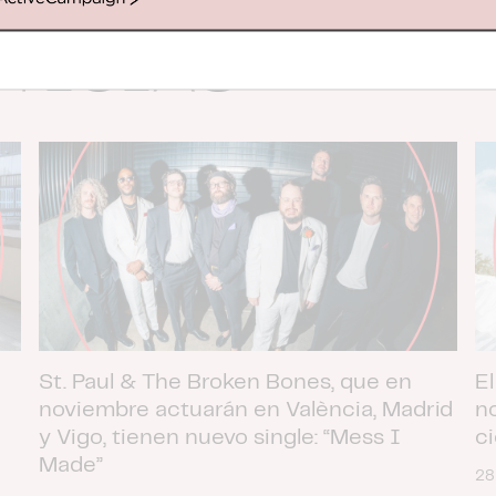
ActiveCampaign
OTICIAS
St. Paul & The Broken Bones, que en
El
noviembre actuarán en València, Madrid
n
y Vigo, tienen nuevo single: “Mess I
c
Made”
28