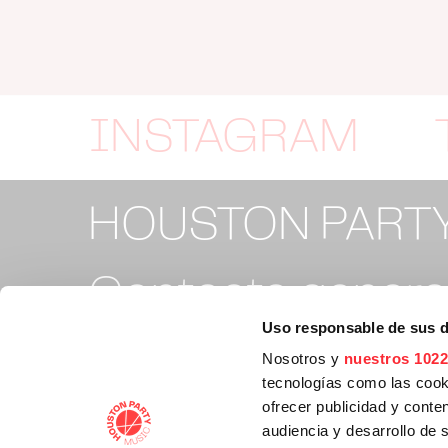
INSTAGRAM
HOUSTON PART
Contacto general
Uso responsable de sus 
info@houstonpa
Nosotros y
nuestros 1022
tecnologías como las cooki
ofrecer publicidad y conte
Contacto tickets
audiencia y desarrollo de 