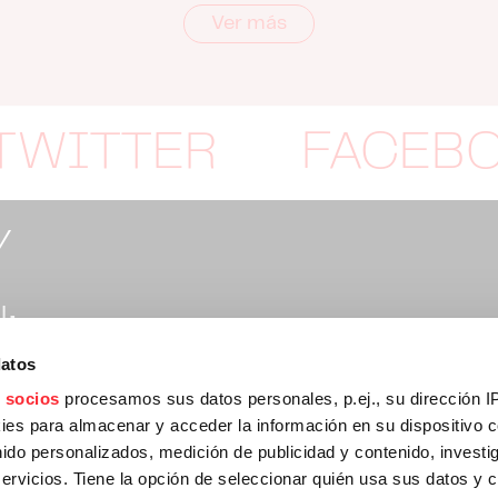
Ver más
TWITTER
FACEB
Y
:
datos
rtymusic.com
 socios
procesamos sus datos personales, p.ej., su dirección I
es para almacenar y acceder la información en su dispositivo co
nido personalizados, medición de publicidad y contenido, investi
:
servicios. Tiene la opción de seleccionar quién usa sus datos y 