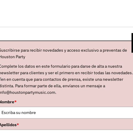
ospuesto
el
concierto
que tenía anunciado para
Suscribirse para recibir novedades y acceso exclusivo a preventas de
a
, pasándolo al
13
de
abril
. Asimismo,
Houston Party
 pues en vez de en Razzmatazz 2, que era donde se
Complete los datos en este formulario para darse de alta a nuestra
abril
lo hará en
La Nau
. Las
entradas ya
newsletter para clientes y ser el primero en recibir todas las novedades.
Ten en cuenta que para contactos de prensa, existe una newsletter
idas
para la nueva ubicación. Por otra
distinta. Para formar parte de ella, envíanos un mensaje a
ambién que el
12
de
abril
llevará su directo
info@houstonpartymusic.com.
ntradas
para estos dos conciertos de
abril
Nombre
*
sco,
"Hers"
, publicado en mayo y sexto de su
Apellidos
*
oproducido (no hacía eso desde su segundo