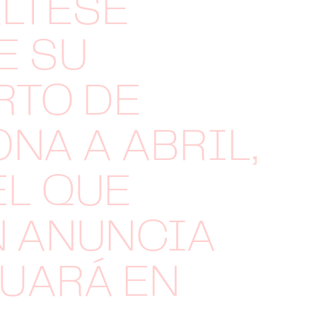
LTESE
E SU
RTO DE
NA A ABRIL,
EL QUE
N ANUNCIA
UARÁ EN