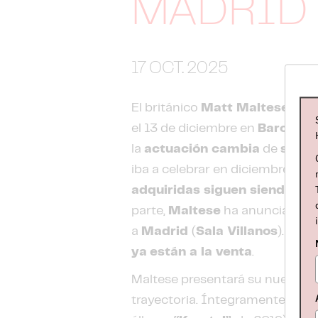
MADRID
17 OCT. 2025
El británico
Matt Maltese
ha
p
el 13 de diciembre en
Barcelon
la
actuación cambia
de
sala
,
iba a celebrar en diciembre, en
adquiridas siguen siendo vál
parte,
Maltese
ha anunciado t
a
Madrid
(
Sala Villanos
). Las
e
ya
están a la venta
.
Maltese presentará su nuevo di
trayectoria. Íntegramente aut