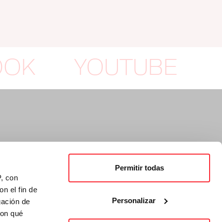
OOK
YOUTUBE
Permitir todas
P, con
n el fin de
Personalizar
gación de
con qué