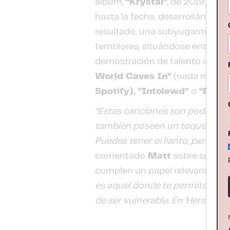
álbum,
“Krystal”
, de 2019), se
hasta la fecha, desarrollándos
resultado, una subyugante comb
temblores, situándose entre
Ra
demostración de talento impara
World Caves In”
(nada menos
Spotify), “Intolewd”
o
“Every
“Estas canciones son poderosas
también poseen un toque de lig
Puedes tener el llanto, pero lueg
comentado
Matt
sobre su últim
cumplen un papel relevante.
"Ya
es aquel donde te permites pare
de ser vulnerable. En 'Hers' he