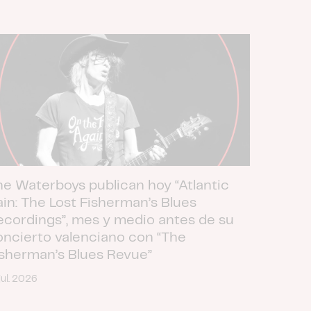
he Waterboys publican hoy “Atlantic
ain: The Lost Fisherman’s Blues
ecordings”, mes y medio antes de su
oncierto valenciano con “The
isherman’s Blues Revue”
jul. 2026