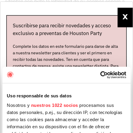
adaptan con éxito la intimidad de su cosmos sonoro a
la euforia de la pista de baile, generando
X
un
flow
flexible y embriagador
, tanto en clubes como
Suscribirse para recibir novedades y acceso
festivales. Sus
DJ sets
dan plena muestra de ello.
exclusivo a preventas de Houston Party
Hasta el momento han publicado cuatro
EPs –
“Half
Age” (2013)
,
“Easier” (2014)
,
“Changed For The
Complete los datos en este formulario para darse de alta
Better” (2021)
y
“Night Versions” (2024)
- y cuatro
a nuestra newsletter para clientes y ser el primero en
discos -su debut homónimo de 2016,
“The Weight”
recibir todas las novedades. Ten en cuenta que para
contactos de prensa, existe una newsletter distinta. Para
(2019)
,
“Remember” (2023)
y
“Chorophobia”
formar parte de ella, envíanos un mensaje a
(2025)
-, además de una veintena de singles y
info@houstonpartymusic.com.
remezclas. Precisamente la presentación de ese citado
último LP,
“Chorophobia”
, en el que se adentran más
Nombre
*
Uso responsable de sus datos
que nunca en la música dance, los va a traer
Nosotros y
nuestros 1022 socios
procesamos sus
el
4
de
diciembre
a
Barcelona
(
Razzmatazz 2
) y
datos personales, p.ej., su dirección IP, con tecnologías
a
Madrid
al día siguiente, el
5
(
Teatro Magno
).
Apellidos
*
como las cookies para almacenar y acceder la
información en su dispositivo con el fin de ofrecer