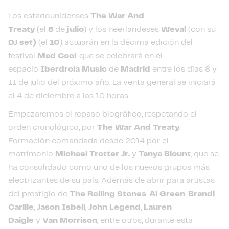
Los estadounidenses
The War And
Treaty
(el
8
de
julio
) y los neerlandeses
Weval
(con su
DJ set)
(el
10
) actuarán en la décima edición del
festival
Mad Cool
, que se celebrará en el
espacio
Iberdrola Music
de
Madrid
entre los días 8 y
11 de julio del próximo año. La venta general se iniciará
el 4 de diciembre a las 10 horas.
Empezaremos el repaso biográfico, respetando el
orden cronológico, por
The War And Treaty
.
Formación comandada desde 2014 por el
matrimonio
Michael Trotter Jr.
y
Tanya Blount
, que se
ha consolidado como uno de los nuevos grupos más
electrizantes de su país. Además de abrir para artistas
del prestigio de
The Rolling Stones
,
Al Green
,
Brandi
Carlile
,
Jason Isbell
,
John Legend
,
Lauren
Daigle
y
Van Morrison
, entre otros, durante esta