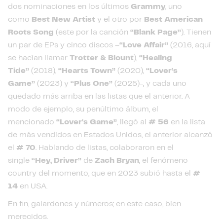
dos nominaciones en los últimos
Grammy
, uno
como
Best New Artist
y el otro por
Best American
Roots Song
(este por la canción
“Blank Page”
). Tienen
un par de EPs y cinco discos –
“Love Affair”
(2016, aquí
se hacían llamar
Trotter & Blount
),
“Healing
Tide”
(2018),
“Hearts Town”
(2020),
“Lover’s
Game”
(2023) y
“Plus One”
(2025)-, y cada uno
quedado más arriba en las listas que el anterior. A
modo de ejemplo, su penúltimo álbum, el
mencionado
“Lover's Game”
, llegó al
# 56
en la lista
de más vendidos en Estados Unidos, el anterior alcanzó
el
# 70
. Hablando de listas, colaboraron en el
single
“Hey, Driver”
de
Zach Bryan
, el fenómeno
country del momento, que en 2023 subió hasta el
#
14
en USA.
En fin, galardones y números; en este caso, bien
merecidos.