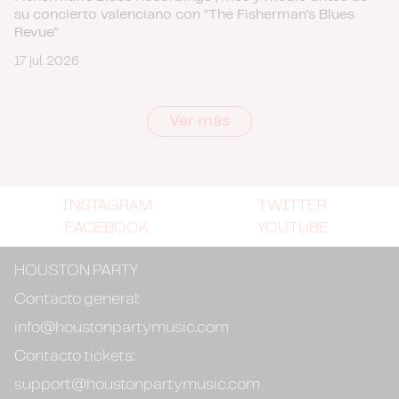
su concierto valenciano con “The Fisherman’s Blues
Revue”
17 jul. 2026
Ver más
INSTAGRAM
TWITTER
FACEBOOK
YOUTUBE
HOUSTON PARTY
Contacto general:
info@houstonpartymusic.com
Contacto tickets:
support@houstonpartymusic.com