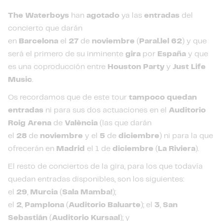
The Waterboys
han
agotado
ya las
entradas
del
concierto que darán
en
Barcelona
el
27
de
noviembre
(
Paral.lel 62
) y que
será el primero de su inminente
gira
por
España
y que
es una coproducción entre
Houston Party
y
Just Life
Music
.
Os recordamos que de este tour
tampoco quedan
entradas
ni para sus dos actuaciones en el
Auditorio
Roig Arena
de
València
(las que darán
el
28
de
noviembre
y el
5
de
diciembre
) ni para la que
ofrecerán en
Madrid
el 1 de
diciembre
(
La Riviera
).
El resto de conciertos de la gira, para los que todavía
quedan entradas disponibles, son los siguientes:
el
29
,
Murcia
(
Sala Mamba!
);
el
2
,
Pamplona
(
Auditorio Baluarte
); el
3
,
San
Sebastián
(
Auditorio Kursaal
); y