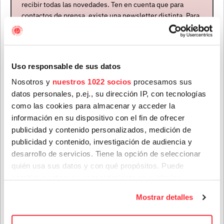
recibir todas las novedades. Ten en cuenta que para
ÚLTIMAS NOTICIAS
contactos de prensa, existe una newsletter distinta. Para
formar parte de ella, envíanos un mensaje a
info@houstonpartymusic.com.
Nombre
*
Uso responsable de sus datos
Nosotros y
nuestros 1022 socios
procesamos sus
datos personales, p.ej., su dirección IP, con tecnologías
Apellidos
*
como las cookies para almacenar y acceder la
información en su dispositivo con el fin de ofrecer
publicidad y contenido personalizados, medición de
Teenage Fanclub anuncian su próximo disco, "Do Not
publicidad y contenido, investigación de audiencia y
Correo electrónico
*
Dare Dream", el que nos vendrán a presentar en su gira
desarrollo de servicios. Tiene la opción de seleccionar
de octubre
quién usa sus datos y con qué propósitos. Puede
28 jul. 2026
cambiar o retirar su consentimiento en cualquier
Provincia
momento desde la Declaración de cookies o clicando en
Mostrar detalles
el Menú de consentimiento.