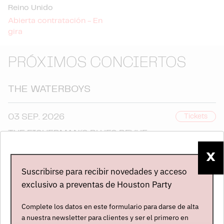
Reino Unido
Abierta contratación - En
gira
PRÓXIMOS CONCIERTOS
THE WATERBOYS
03 SEP. 2026
Tickets
THE FISHERMAN´ S BLUES REVUE
Valencia
X
Roig Arena
Suscribirse para recibir novedades y acceso
+
THE WATERBOYS
exclusivo a preventas de Houston Party
Complete los datos en este formulario para darse de alta
a nuestra newsletter para clientes y ser el primero en