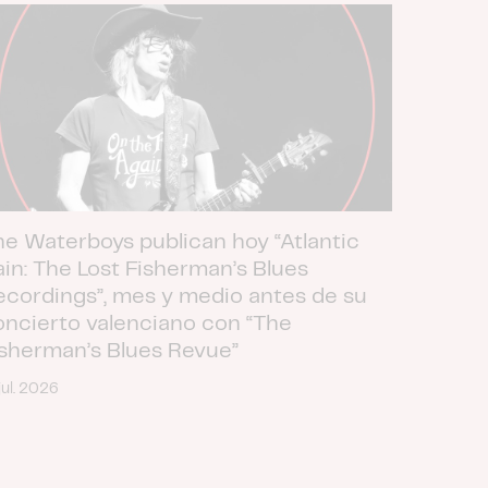
he Waterboys publican hoy “Atlantic
ain: The Lost Fisherman’s Blues
ecordings”, mes y medio antes de su
oncierto valenciano con “The
isherman’s Blues Revue”
jul. 2026