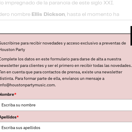
llo impregnado de la paranoia de este siglo XXI.
adero nombre
Ellis Dickson
, hasta el momento ha
ity”
(2023) y
“Spill”
(2025), así como varios
Room Recordings
, sello boutique de su ciudad
a en solitario ha sido batería para
Fat
Suscribirse para recibir novedades y acceso exclusivo a preventas de
Houston Party
Complete los datos en este formulario para darse de alta a nuestra
 llamado la atención (y podríamos decir que lo ha
newsletter para clientes y ser el primero en recibir todas las novedades.
merosos medios (emisoras de radio como
BBC
Ten en cuenta que para contactos de prensa, existe una newsletter
nsa indie como
Young Magazine
,
NME
,
Far
distinta. Para formar parte de ella, envíanos un mensaje a
info@houstonpartymusic.com.
Backseat Mafia
,
Louder Than War
o
Post-
participado en concursos como el
Green Man
Nombre
*
ing Talent
, además de haber tocado en festivales
rador es
Tim Burgess
(el cantante de
The
Apellidos
*
ighten The Corners
,
The Great
 Secret
,
Haldern Pop
o
Leffingeleuren
.