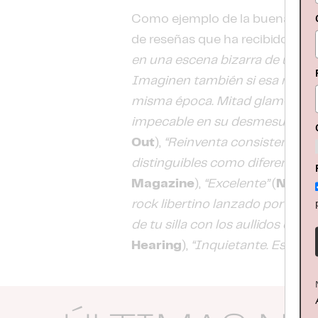
Como ejemplo de la buena acogi
de reseñas que ha recibido:
“Ima
en una escena bizarra de una pe
Imaginen también si esa nueva 
misma época. Mitad glam-rock, 
impecable en su desmesurado de
Out
),
“Reinventa consistentemen
distinguibles como diferentes 
Magazine
),
“Excelente”
(
NME
),
rock libertino lanzado por un av
de tu silla con los aullidos em
Hearing
),
“Inquietante. Escalofr