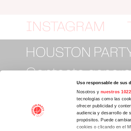
INSTAGRAM
HOUSTON PART
Contacto general
Uso responsable de sus 
info@houstonpa
Nosotros y
nuestros 1022
tecnologías como las cooki
ofrecer publicidad y conte
Contacto tickets
audiencia y desarrollo de 
propósitos. Puede cambiar
cookies o clicando en el 