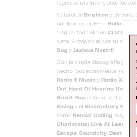
regresos a la intensidad. Todo e
Natural de
Brighton
y de verd
publicado dos EPs,
“Hullo, Real
singles, todo ello en
Crafting 
natal. Antes de iniciar su carrer
Dog
y
Jealous Nostril
.
Con la citada discografía ya ha
hecho “poderosamente”) de nu
Radio 6 Music
y
Radio X
; pre
Out
,
Hard Of Hearing
,
Rodeo
,
Brexit Pop
, entre otros) y ha 
Rising
y el
Glastonbury Emerg
como
Kendal Calling
, cuyo cu
Charlatans
),
Live At Leeds
,
Br
Escape
,
Soundcity
,
Best Kept