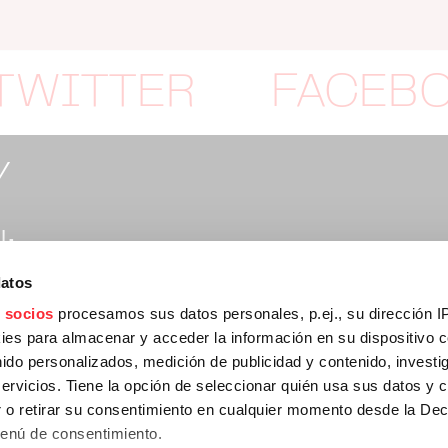
TWITTER
FACEB
Y
:
datos
rtymusic.com
 socios
procesamos sus datos personales, p.ej., su dirección I
es para almacenar y acceder la información en su dispositivo co
nido personalizados, medición de publicidad y contenido, investi
:
servicios. Tiene la opción de seleccionar quién usa sus datos y 
 o retirar su consentimiento en cualquier momento desde la Dec
Menú de consentimiento.