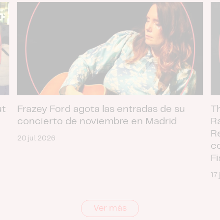
ut
Frazey Ford agota las entradas de su
T
concierto de noviembre en Madrid
R
R
20 jul. 2026
c
F
17 
Ver más