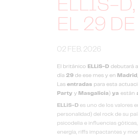
ELLIS-D
EL 29 DE
02 FEB. 2026
El británico
ELLiS-D
debutará a
día
29
de ese mes y en
Madrid
Las
entradas
para esta actuac
Party
y
Masgalicia
)
ya
están
a
ELLiS-D
es uno de los valores
personalidad) del rock de su pa
psicodelia e influencias gótica
energía, riffs impactantes y mo