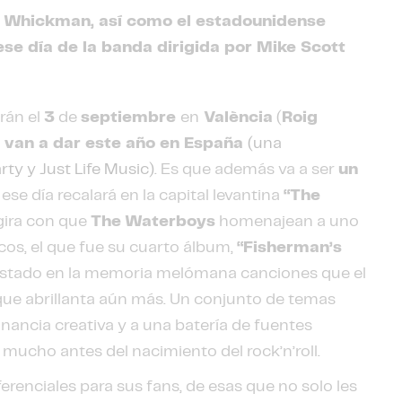
ve Whickman, así como el estadounidense
ese día de la banda dirigida por Mike Scott
rán el
3
de
septiembre
en
València
(
Roig
e van a dar este año en España
(una
ty y Just Life Music)
. Es que además va a ser
un
 ese día recalará en la capital levantina
“The
a gira con que
The
Waterboys
homenajean a uno
os, el que fue su cuarto álbum,
“Fisherman’s
rustado en la memoria melómana canciones que el
 que abrillanta aún más. Un conjunto de temas
ancia creativa y a una batería de fuentes
mucho antes del nacimiento del rock’n’roll.
ferenciales para sus fans, de esas que no solo les