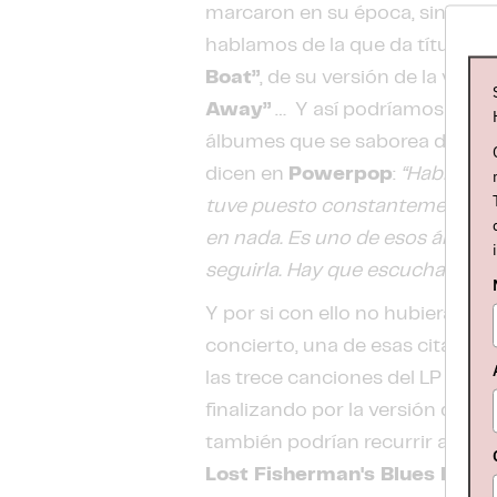
marcaron en su época, sino qu
hablamos de la que da título al 
Boat”
, de su versión de la van
Away”
… Y así podríamos segui
álbumes que se saborea de princi
dicen en
Powerpop
:
“Había es
tuve puesto constantemente y lo
en nada. Es uno de esos álbumes 
seguirla. Hay que escucharlo c
Y por si con ello no hubiera bas
concierto, una de esas citas pa
las trece canciones del LP origi
finalizando por la versión del
“T
también podrían recurrir a algu
Lost Fisherman's Blues Reco