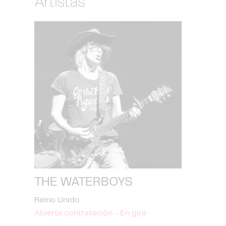
Artistas
THE WATERBOYS
Reino Unido
Abierta contratación - En gira