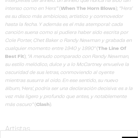
intérpretes del anhelo: un anhelo que nunca ha sido tan
intenso como en ‘Hers’”
(
When The Horn Blows
);
“’Hers’
es su disco más ambicioso, artístico y conmovedor
hasta la fecha. Y además es el más atemporal: cada
canción suena como si pudiera haber sido escrita por
Cole Porter, Chet Baker o Randy Newman y grabada en
cualquier momento entre 1940 y 1990”
(
The Line Of
Best Fit
);
“A menudo comparado con Randy Newman,
su estilo melódico, dulce y a lo McCartney envuelve la
oscuridad de sus letras, conmoviendo al oyente
mientras susurra al oído. En ese sentido, su nuevo
álbum, ‘Hers’, podría ser una declaración decisiva: es a la
vez más ligero y profundo que antes, y notablemente
más oscuro”
(
Clash
).
Artistas