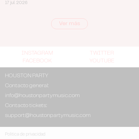
17 jul. 2026
Ver más
INSTAGRAM
TWITTER
FACEBOOK
YOUTUBE
HOUSTON PARTY
Contacto general:
info@houstonpartymusic.com
Contacto tickets:
support@houstonpartymusic.com
Politica de privacidad