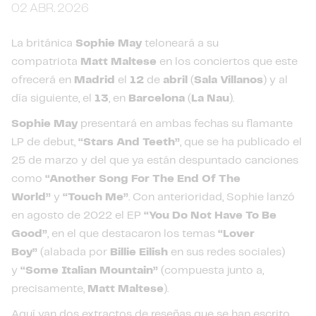
02 ABR. 2026
La británica
Sophie May
teloneará a su
compatriota
Matt Maltese
en los conciertos que este
ofrecerá en
Madrid
el
12
de
abril
(
Sala Villanos
) y al
día siguiente, el
13
, en
Barcelona
(
La Nau
).
Sophie May
presentará en ambas fechas su flamante
LP de debut,
“Stars And Teeth”
, que se ha publicado el
25 de marzo y del que ya están despuntado canciones
como
“Another Song For The End Of The
World”
y
“Touch Me”
. Con anterioridad, Sophie lanzó
en agosto de 2022 el EP
“You Do Not Have To Be
Good”
, en el que destacaron los temas
“Lover
Boy”
(alabada por
Billie Eilish
en sus redes sociales)
y
“Some Italian Mountain”
(compuesta junto a,
precisamente,
Matt Maltese
).
Aquí van dos extractos de reseñas que se han escrito