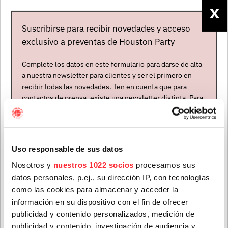
X
Suscribirse para recibir novedades y acceso
exclusivo a preventas de Houston Party
Complete los datos en este formulario para darse de alta
a nuestra newsletter para clientes y ser el primero en
recibir todas las novedades. Ten en cuenta que para
contactos de prensa, existe una newsletter distinta. Para
formar parte de ella, envíanos un mensaje a
MATT MALTESE
info@houstonpartymusic.com.
Reino Unido
Abierta contratación
Nombre
*
Uso responsable de sus datos
Nosotros y
nuestros 1022 socios
procesamos sus
ÚLTIMAS NOTICIAS
datos personales, p.ej., su dirección IP, con tecnologías
Apellidos
*
como las cookies para almacenar y acceder la
información en su dispositivo con el fin de ofrecer
publicidad y contenido personalizados, medición de
publicidad y contenido, investigación de audiencia y
Correo electrónico
*