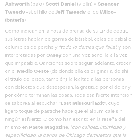
Ashworth
(bajo),
Scott Daniel
(violín) y
Spencer
Tweedy
-sí, el hijo de
Jeff Tweedy
, el de
Wilco
-
(
batería
).
Como indican en la nota de prensa de su LP de debut,
sus letras hablan de gorras de béisbol, colas de caballo,
columpios de porche y
“todo lo demás que falla”
, y son
interpretadas por
Casey
con una voz sencilla a la vez
que impasible. Canciones sobre seguir adelante, crecer
en el
Medio Oeste
(de donde ella es originaria, de ahí
el título del disco, también), la lealtad a las personas
con defectos que desesperan, la gratitud por el dolor y
por cómo terminan las cosas. Toda esa fuerte intención
se saborea al escuchar
“Last Missouri Exit”
, cuyo
ligero toque de pastiche hace que el álbum cale sin
ningún esfuerzo. O como han escrito en la reseña del
mismo en
Paste Magazine
,
“con calidez, intimidad y
especificidad, la banda de Chicago demuestra que la