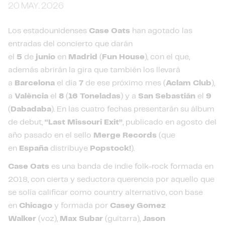
20 MAY. 2026
Los estadounidenses
Case Oats
han agotado las
entradas del concierto que darán
el
5
de
junio
en
Madrid
(
Fun House
), con el que,
además abrirán la gira que también los llevará
a
Barcelona
el día
7
de ese próximo mes (
Aclam Club
),
a
València
el
8
(
16 Toneladas
) y a
San Sebastián
el
9
(
Dabadaba
). En las cuatro fechas presentarán su álbum
de debut,
“Last Missouri Exit”
, publicado en agosto del
año pasado en el sello
Merge Records
(que
en
España
distribuye
Popstock!
).
Case Oats
es una banda de indie folk-rock formada en
2018, con cierta y seductora querencia por aquello que
se solía calificar como country alternativo, con base
en
Chicago
y formada por
Casey Gomez
Walker
(voz),
Max Subar
(guitarra),
Jason