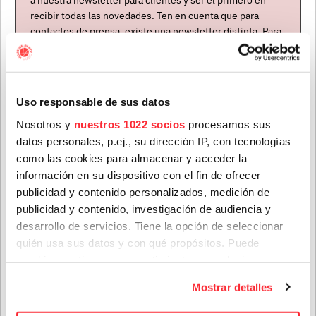
recibir todas las novedades. Ten en cuenta que para
ÚLTIMAS NOTICIAS
contactos de prensa, existe una newsletter distinta. Para
formar parte de ella, envíanos un mensaje a
info@houstonpartymusic.com.
Nombre
*
Uso responsable de sus datos
Nosotros y
nuestros 1022 socios
procesamos sus
datos personales, p.ej., su dirección IP, con tecnologías
Apellidos
*
como las cookies para almacenar y acceder la
información en su dispositivo con el fin de ofrecer
publicidad y contenido personalizados, medición de
publicidad y contenido, investigación de audiencia y
Correo electrónico
*
Teenage Fanclub anuncian su próximo disco, "Do Not
desarrollo de servicios. Tiene la opción de seleccionar
Dare Dream", el que nos vendrán a presentar en su gira
de octubre
quién usa sus datos y con qué propósitos. Puede
cambiar o retirar su consentimiento en cualquier
28 jul. 2026
Provincia
momento desde la Declaración de cookies o clicando en
Mostrar detalles
el Menú de consentimiento.