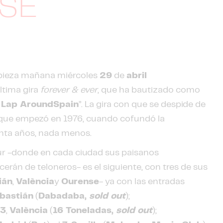
NSE
ieza mañana miércoles
29
de
abril
última gira
forever & ever
, que ha bautizado como
t Lap AroundSpain
”. La gira con que se despide de
a que empezó en 1976, cuando cofundó la
enta años, nada menos.
tour -donde en cada ciudad sus paisanos
rcerán de teloneros- es el siguiente, con tres de sus
ián
,
València
y
Ourense
- ya con las entradas
bastián
(
Dabadaba,
sold out
);
l
3
,
València
(
16 Toneladas,
sold out
);