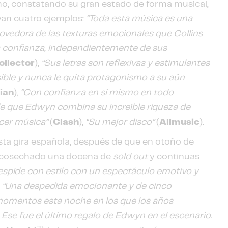
mo, constatando su gran estado de forma musical,
 van cuatro ejemplos:
“Toda esta música es una
ovedora de las texturas emocionales que Collins
 confianza, independientemente de sus
ollector
),
“Sus letras son reflexivas y estimulantes
nsible y nunca le quita protagonismo a su aún
ian
),
“Con confianza en sí mismo en todo
 que Edwyn combina su increíble riqueza de
acer música”
(
Clash
),
“Su mejor disco”
(
Allmusic
).
ta gira española, después de que en otoño de
a cosechado una docena de
sold out
y continuas
espide con estilo con un espectáculo emotivo y
,
“Una despedida emocionante y de cinco
omentos esta noche en los que los años
Ese fue el último regalo de Edwyn en el escenario.