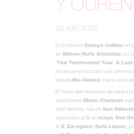
Y OURE
28 ABR. 2026
El británico
Edwyn Collins
emp
en
Bilbao
(
Kafe Antzokia
) su 
“
The Testimonial Tour. A Las
los escenarios tras una carrer
banda
Nu-Sonics
. Hace cincu
El resto del itinerario de este 
escoceses
Glass Cheques
eje
diez fechas -las de
San Sebast
agotadas: el
1
de
mayo
,
San Se
el
2
,
Zaragoza
(
Sala López
); e