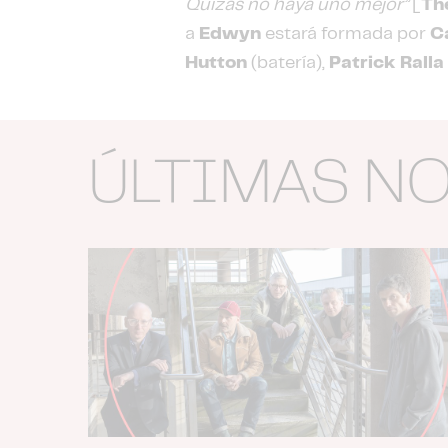
Quizás no haya uno mejor”
[
Th
a
Edwyn
estará formada por
C
Hutton
(batería),
Patrick Ralla
ÚLTIMAS N