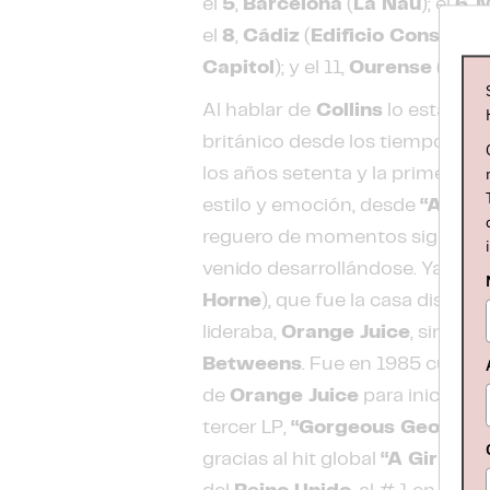
el
5
,
Barcelona
(
La Nau
); el
6
,
M
el
8
,
Cádiz
(
Edificio Constitu
Capitol
); y el 11,
Ourense
(
Café
Al hablar de
Collins
lo estamos 
británico desde los tiempos en
los años setenta y la primera m
estilo y emoción, desde
“A Girl
reguero de momentos significati
venido desarrollándose. Ya en 1
Horne
), que fue la casa discog
lideraba,
Orange Juice
, sino t
Betweens
. Fue en 1985 cuando,
de
Orange Juice
para iniciar el
tercer LP,
“Gorgeous George”
gracias al hit global
“A Girl Lik