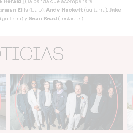
e Herald
]), la banda que acompañará
arwyn Ellis
(bajo),
Andy Hackett
(guitarra),
Jake
(guitarra) y
Sean Read
(teclados).
OTICIAS