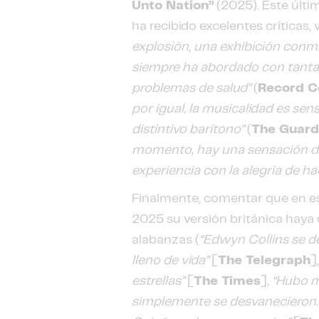
Unto Nation”
(2025). Este últi
ha recibido excelentes críticas,
explosión, una exhibición conm
siempre ha abordado con tanta
problemas de salud”
(
Record C
por igual, la musicalidad es se
distintivo barítono”
(
The Guard
momento, hay una sensación de
experiencia con la alegría de h
Finalmente, comentar que en es
2025 su versión británica hay
alabanzas (
“Edwyn Collins se d
lleno de vida”
[
The Telegraph
]
estrellas”
[
The Times
],
“Hubo m
simplemente se desvanecieron. 