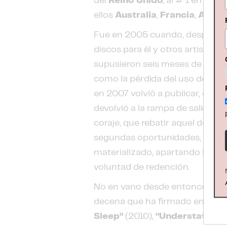
del
Reino Unido
, al # 1 en
Flan
ellos
Australia
,
Francia
,
Alema
Fue en 2005 cuando, después 
discos para él y otros artistas,
supusieron seis meses de hospit
como la pérdida del uso de su b
en 2007 volvió a publicar, cual 
devolvió a la rampa de salida. 
coraje, que rebatir aquel destino
segundas oportunidades, porqu
materializado, apartando la des
voluntad de redención.
No en vano desde entonces ha 
decena que ha firmado en solita
Sleep”
(2010),
“Understated”
(