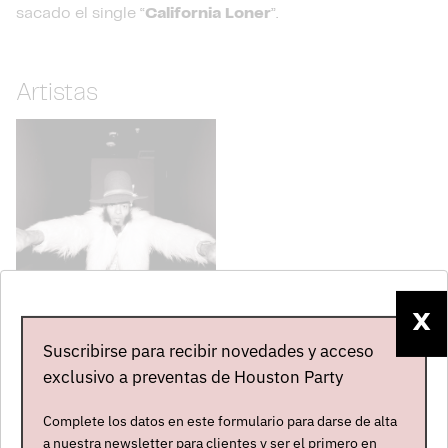
sacado el single “
California Loner
”.
Artistas
X
FANTASTIC
Suscribirse para recibir novedades y acceso
NEGRITO
exclusivo a preventas de Houston Party
Estados Unidos
Abierta contratación
Complete los datos en este formulario para darse de alta
a nuestra newsletter para clientes y ser el primero en