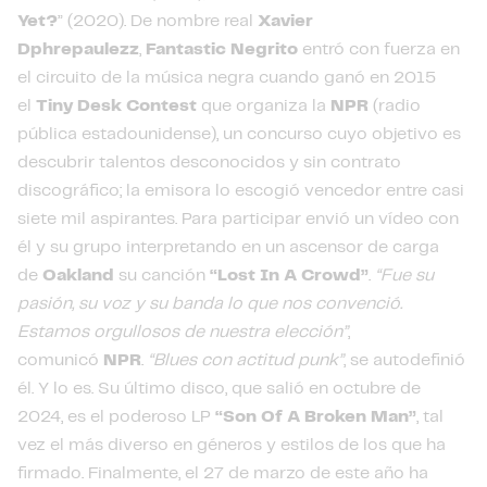
Yet?
” (2020). De nombre real
Xavier
Dphrepaulezz
,
Fantastic Negrito
entró con fuerza en
el circuito de la música negra cuando ganó en 2015
el
Tiny Desk Contest
que organiza la
NPR
(radio
pública estadounidense), un concurso cuyo objetivo es
descubrir talentos desconocidos y sin contrato
discográfico; la emisora lo escogió vencedor entre casi
siete mil aspirantes. Para participar envió un vídeo con
él y su grupo interpretando en un ascensor de carga
de
Oakland
su canción
“Lost In A Crowd”
.
“Fue su
pasión, su voz y su banda lo que nos convenció.
Estamos orgullosos de nuestra elección”
,
comunicó
NPR
.
“Blues con actitud punk”
, se autodefinió
él. Y lo es. Su último disco, que salió en octubre de
2024, es el poderoso LP
“Son Of A Broken Man”
, tal
vez el más diverso en géneros y estilos de los que ha
firmado. Finalmente, el 27 de marzo de este año ha