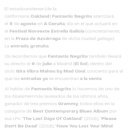
El estadounidense (de la
californiana
Oakland
)
Fantastic Negrito
aterrizará
el
5
de
agosto
en
A Coruña
, día en el que actuará en
el
Festival Noroeste Estrella Galicia
(concretamente,
en la
Praza de Azcárraga
de dicha ciudad gallega).
La
entrada
,
gratuita
.
Os recordamos que
Fantastic Negrito
también llevará
su directo el
6
de
julio
a Madrid (
El Sol
), dentro del
ciclo
Gira Vibra Mahou by Mad Cool
, concierto para el
que las
entradas
ya
se encuentran
a la venta
.
Al hablar de
Fantastic Negrito
lo hacemos de uno de
los
bluesmen
más laureados de los últimos años,
ganador de tres premios
Grammy
, todos ellos en la
categoría de
Best Contemporary Blues Album
por
sus LPs “
The Last Days Of Oakland
” (2016), “
Please
Don’t Be Dead
” (2018), “
Have You Lost Your Mind