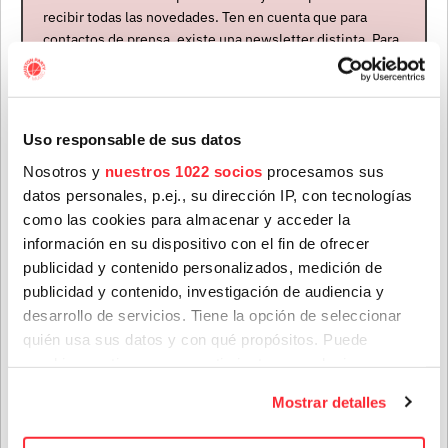
recibir todas las novedades. Ten en cuenta que para
ÚLTIMAS NOTICIAS
contactos de prensa, existe una newsletter distinta. Para
formar parte de ella, envíanos un mensaje a
info@houstonpartymusic.com.
Nombre
*
Uso responsable de sus datos
Nosotros y
nuestros 1022 socios
procesamos sus
datos personales, p.ej., su dirección IP, con tecnologías
Apellidos
*
como las cookies para almacenar y acceder la
información en su dispositivo con el fin de ofrecer
publicidad y contenido personalizados, medición de
publicidad y contenido, investigación de audiencia y
Teenage Fanclub anuncian su próximo disco, "Do Not
Correo electrónico
*
Dare Dream", el que nos vendrán a presentar en su gira
desarrollo de servicios. Tiene la opción de seleccionar
de octubre
quién usa sus datos y con qué propósitos. Puede
cambiar o retirar su consentimiento en cualquier
28 jul. 2026
Provincia
momento desde la Declaración de cookies o clicando en
Mostrar detalles
el Menú de consentimiento.