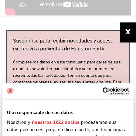
X
Artistas
Suscribirse para recibir novedades y acceso
exclusivo a preventas de Houston Party
Complete los datos en este formulario para darse de alta
a nuestra newsletter para clientes y ser el primero en
recibir todas las novedades. Ten en cuenta que para
contactos de prensa, existe una newsletter distinta. Para
formar parte de ella, envíanos un mensaje a
info@houstonpartymusic.com.
THE WAR AND
Nombre
*
TREATY
Uso responsable de sus datos
Nosotros y
nuestros 1022 socios
procesamos sus
Estados Unidos
datos personales, p.ej., su dirección IP, con tecnologías
Abierta contratación
Apellidos
*