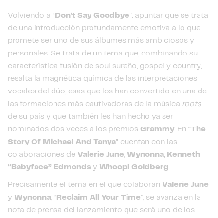
Volviendo a “
Don’t Say Goodbye
”, apuntar que se trata
de una introducción profundamente emotiva a lo que
promete ser uno de sus álbumes más ambiciosos y
personales. Se trata de un tema que, combinando su
característica fusión de soul sureño, gospel y country,
resalta la magnética química de las interpretaciones
vocales del dúo, esas que los han convertido en una de
las formaciones más cautivadoras de la música
roots
de su país y que también les han hecho ya ser
nominados dos veces a los premios
Grammy
. En “
The
Story Of Michael And Tanya
” cuentan con las
colaboraciones de
Valerie June
,
Wynonna
,
Kenneth
“Babyface” Edmonds
y
Whoopi Goldberg
.
Precisamente el tema en el que colaboran
Valerie June
y
Wynonna
, “
Reclaim All Your Time
”, se avanza en la
nota de prensa del lanzamiento que será uno de los