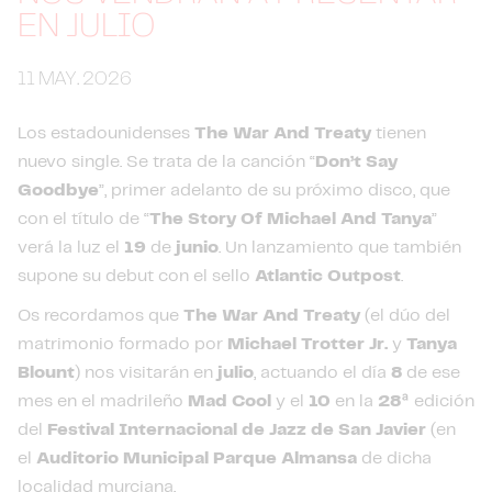
EN JULIO
11 MAY. 2026
Los estadounidenses
The War And Treaty
tienen
nuevo single. Se trata de la canción “
Don’t Say
Goodbye
”, primer adelanto de su próximo disco, que
con el título de “
The Story Of Michael And Tanya
”
verá la luz el
19
de
junio
. Un lanzamiento que también
supone su debut con el sello
Atlantic Outpost
.
Os recordamos que
The War And Treaty
(el dúo del
matrimonio formado por
Michael Trotter Jr.
y
Tanya
Blount
) nos visitarán en
julio
, actuando el día
8
de ese
mes en el madrileño
Mad Cool
y el
10
en la
28ª
edición
del
Festival Internacional de Jazz de San Javier
(en
el
Auditorio Municipal Parque Almansa
de dicha
localidad murciana.