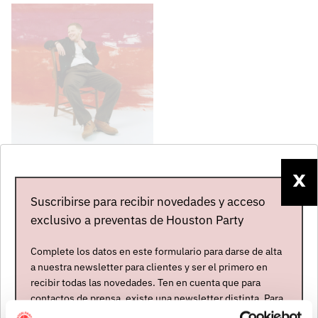
KAE TEMPEST
X
Reino Unido
Suscribirse para recibir novedades y acceso
Abierta contratación
exclusivo a preventas de Houston Party
ÚLTIMAS NOTICIAS
Complete los datos en este formulario para darse de alta
a nuestra newsletter para clientes y ser el primero en
recibir todas las novedades. Ten en cuenta que para
contactos de prensa, existe una newsletter distinta. Para
formar parte de ella, envíanos un mensaje a