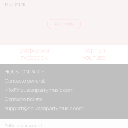
17 jul. 2026
Ver más
INSTAGRAM
TWITTER
FACEBOOK
YOUTUBE
HOUSTON PARTY
Contacto general:
info@houstonpartymusic.com
Contacto tickets:
support@houstonpartymusic.com
Politica de privacidad