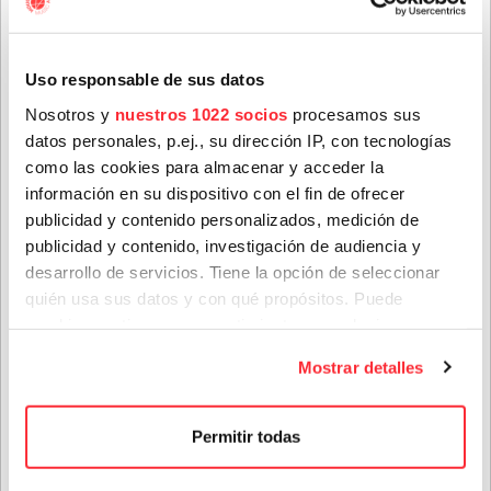
info@houstonpartymusic.com.
Nombre
*
Uso responsable de sus datos
Nosotros y
nuestros 1022 socios
procesamos sus
datos personales, p.ej., su dirección IP, con tecnologías
Apellidos
*
como las cookies para almacenar y acceder la
Teenage Fanclub anuncian su próximo disco, "Do Not
información en su dispositivo con el fin de ofrecer
Dare Dream", el que nos vendrán a presentar en su gira
de octubre
publicidad y contenido personalizados, medición de
publicidad y contenido, investigación de audiencia y
Correo electrónico
*
28 jul. 2026
desarrollo de servicios. Tiene la opción de seleccionar
quién usa sus datos y con qué propósitos. Puede
cambiar o retirar su consentimiento en cualquier
Provincia
momento desde la Declaración de cookies o clicando en
Mostrar detalles
el Menú de consentimiento.
Si lo permite, también quisiéramos:
Género(s) favorito(s):
Permitir todas
Recopilar información sobre su ubicación geográfica
que puede tener una precisión de varios metros