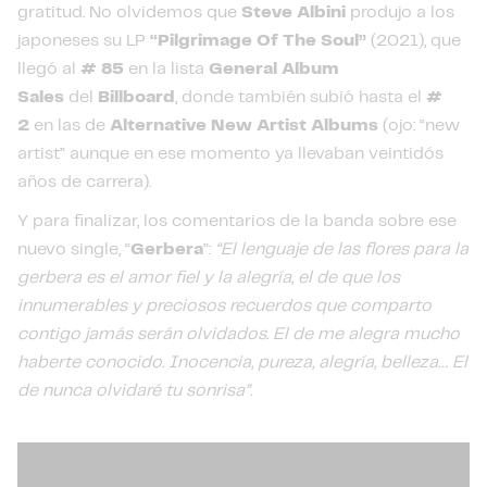
gratitud. No olvidemos que
Steve Albini
produjo a los
japoneses su LP
“Pilgrimage Of The Soul”
(2021), que
llegó al
# 85
en la lista
General
Album
Sales
del
Billboard
, donde también subió hasta el
#
2
en las de
Alternative New Artist Albums
(ojo: “new
artist” aunque en ese momento ya llevaban veintidós
años de carrera).
Y para finalizar, los comentarios de la banda sobre ese
nuevo single, “
Gerbera
”:
“El lenguaje de las flores para la
gerbera es el amor fiel y la alegría, el de que los
innumerables y preciosos recuerdos que comparto
contigo jamás serán olvidados. El de me alegra mucho
haberte conocido. Inocencia, pureza, alegría, belleza… El
de nunca olvidaré tu sonrisa”
.