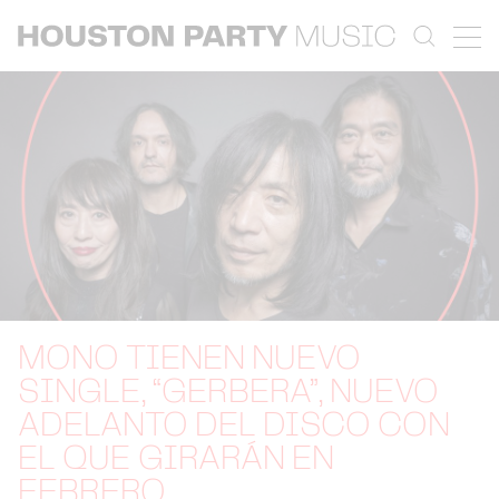
MONO TIENEN NUEVO
SINGLE, “GERBERA”, NUEVO
ADELANTO DEL DISCO CON
EL QUE GIRARÁN EN
FEBRERO