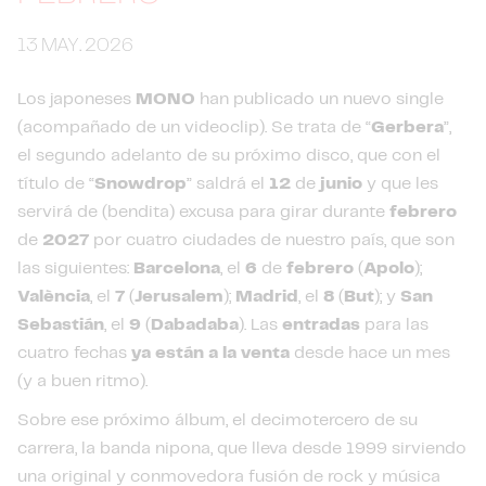
13 MAY. 2026
Los japoneses
MONO
han publicado un nuevo single
(acompañado de un videoclip). Se trata de “
Gerbera
”,
el segundo adelanto de su próximo disco, que con el
título de “
Snowdrop
” saldrá el
12
de
junio
y que les
servirá de (bendita) excusa para girar durante
febrero
de
2027
por cuatro ciudades de nuestro país, que son
las siguientes:
Barcelona
, el
6
de
febrero
(
Apolo
);
València
, el
7
(
Jerusalem
);
Madrid
, el
8
(
But
); y
San
Sebastián
, el
9
(
Dabadaba
). Las
entradas
para las
cuatro fechas
ya están a la venta
desde hace un mes
(y a buen ritmo).
Sobre ese próximo álbum, el decimotercero de su
carrera, la banda nipona, que lleva desde 1999 sirviendo
una original y conmovedora fusión de rock y música