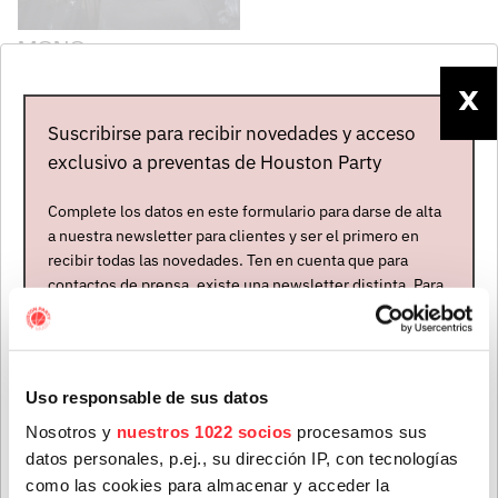
MONO
Japón
X
Abierta contratación - En
Suscribirse para recibir novedades y acceso
gira
exclusivo a preventas de Houston Party
PRÓXIMOS CONCIERTOS
Complete los datos en este formulario para darse de alta
a nuestra newsletter para clientes y ser el primero en
recibir todas las novedades. Ten en cuenta que para
MONO
contactos de prensa, existe una newsletter distinta. Para
formar parte de ella, envíanos un mensaje a
06 FEB. 2027
Tickets
info@houstonpartymusic.com.
Barcelona
Nombre
*
Apolo
Uso responsable de sus datos
+
MONO
Nosotros y
nuestros 1022 socios
procesamos sus
datos personales, p.ej., su dirección IP, con tecnologías
Apellidos
*
como las cookies para almacenar y acceder la