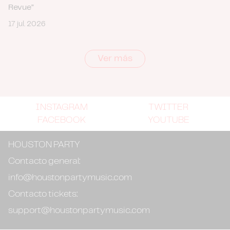
Revue”
17 jul. 2026
Ver más
INSTAGRAM
TWITTER
FACEBOOK
YOUTUBE
HOUSTON PARTY
Contacto general:
info@houstonpartymusic.com
Contacto tickets:
support@houstonpartymusic.com