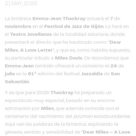
21 MAY. 2026
La británica
Emma-Jean Thackray
actuará el
7
de
noviembre
en el
Festival de Jazz de Gijón
. Lo hará en
el
Teatro Jovellanos
de la localidad asturiana, donde
presentará el directo que ha bautizado como “
Dear
Miles. A Love Letter
”, y que es, como habréis supuesto,
su particular tributo a
Miles Davis
. Os recordamos que
Emma-Jean
también ofrecerá un concierto el
24
de
julio
en la
61ª
edición del festival
Jazzaldia
de
San
Sebastián
.
Y es que para 2026
Thackray
ha preparado un
espectáculo muy especial, basado en su enorme
admiración por
Miles
, que además coincide con el
centenario del nacimiento del
jazzman
estadounidense.
Aquí van las palabras de la británica, explicando la
génesis, sentido y sensibilidad de “
Dear Miles – A Love