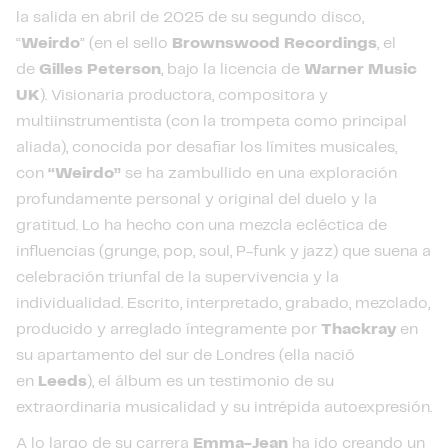
la salida en abril de 2025 de su segundo disco,
“
Weirdo
” (en el sello
Brownswood Recordings
, el
de
Gilles Peterson
, bajo la licencia de
Warner Music
UK
). Visionaria productora, compositora y
multiinstrumentista (con la trompeta como principal
aliada), conocida por desafiar los límites musicales,
con
“Weirdo”
se ha zambullido en una exploración
profundamente personal y original del duelo y la
gratitud. Lo ha hecho con una mezcla ecléctica de
influencias (grunge, pop, soul, P-funk y jazz) que suena a
celebración triunfal de la supervivencia y la
individualidad. Escrito, interpretado, grabado, mezclado,
producido y arreglado íntegramente por
Thackray
en
su apartamento del sur de Londres (ella nació
en
Leeds
), el álbum es un testimonio de su
extraordinaria musicalidad y su intrépida autoexpresión.
A lo largo de su carrera
Emma-Jean
ha ido creando un