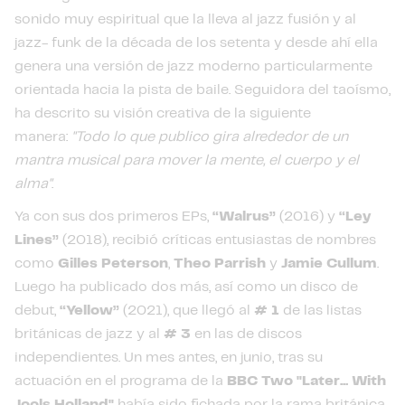
sonido muy espiritual que la lleva al jazz fusión y al
jazz- funk de la década de los setenta y desde ahí ella
genera una versión de jazz moderno particularmente
orientada hacia la pista de baile. Seguidora del taoísmo,
ha descrito su visión creativa de la siguiente
manera:
"Todo lo que publico gira alrededor de un
mantra musical para mover la mente, el cuerpo y el
alma"
.
Ya con sus dos primeros EPs,
“Walrus”
(2016) y
“Ley
Lines”
(2018), recibió críticas entusiastas de nombres
como
Gilles Peterson
,
Theo Parrish
y
Jamie Cullum
.
Luego ha publicado dos más, así como un disco de
debut,
“Yellow”
(2021), que llegó al
# 1
de las listas
británicas de jazz y al
# 3
en las de discos
independientes. Un mes antes, en junio, tras su
actuación en el programa de la
BBC Two "Later... With
Jools Holland"
había sido fichada por la rama británica