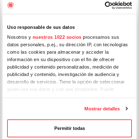
formar parte de ella, envíanos un mensaje a
info@houstonpartymusic.com.
Nombre
*
Uso responsable de sus datos
Nosotros y
nuestros 1022 socios
procesamos sus
EMMA-JEAN
datos personales, p.ej., su dirección IP, con tecnologías
THACKRAY
Apellidos
*
como las cookies para almacenar y acceder la
Reino Unido
información en su dispositivo con el fin de ofrecer
Abierta contratación - En
publicidad y contenido personalizados, medición de
gira
publicidad y contenido, investigación de audiencia y
Correo electrónico
*
desarrollo de servicios. Tiene la opción de seleccionar
quién usa sus datos y con qué propósitos. Puede
PRÓXIMOS CONCIERTOS
cambiar o retirar su consentimiento en cualquier
Provincia
momento desde la Declaración de cookies o clicando en
EMMA-JEAN THACKRAY
Mostrar detalles
el Menú de consentimiento.
07 NOV. 2026
Si lo permite, también quisiéramos:
Género(s) favorito(s):
Permitir todas
Recopilar información sobre su ubicación geográfica
Festival de Jazz de Gijón