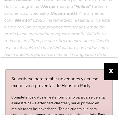
de la discográfica
Warner
(aunque
"Yellow"
todavía
salió en su propio sello,
Movementt
). Y, finalmente,
con
“Weirdo”
(2025) ha rematado la faena. Sirva este
ejemplo:
“Con composiciones intrincadas, emoción
cruda y una autenticidad inquebrantable, ‘Weirdo’ es
más que un álbum; es una obra maestra de resiliencia,
una celebración de la individualidad y un audaz salto
hacia adelante para un artista en la vanguardia de la
música británica”
(
Tinnitist
). No tenemos nada más que
añadir, señoría.
X
Suscribirse para recibir novedades y acceso
exclusivo a preventas de Houston Party
Artistas
Complete los datos en este formulario para darse de alta
a nuestra newsletter para clientes y ser el primero en
recibir todas las novedades. Ten en cuenta que para
contactos de prensa, existe una newsletter distinta. Para