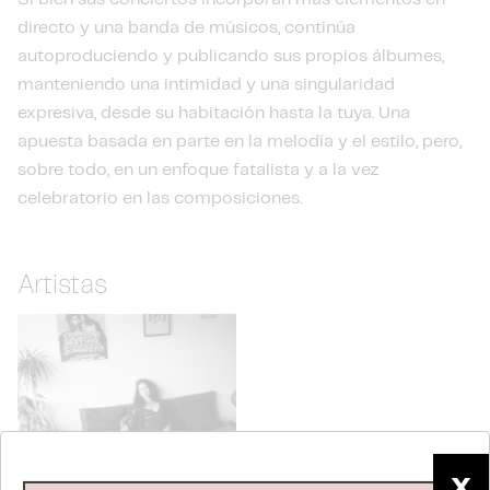
directo y una banda de músicos, continúa
autoproduciendo y publicando sus propios álbumes,
manteniendo una intimidad y una singularidad
expresiva, desde su habitación hasta la tuya. Una
apuesta basada en parte en la melodía y el estilo, pero,
sobre todo, en un enfoque fatalista y a la vez
celebratorio en las composiciones.
Artistas
X