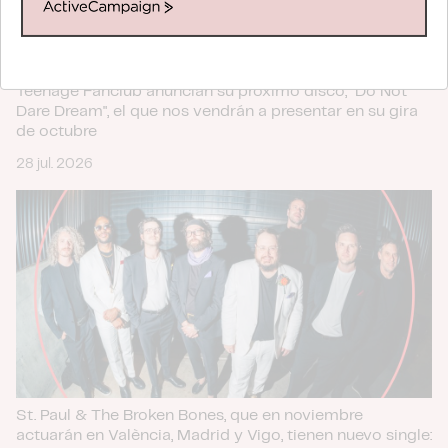
el contenido y los anuncios, ofrecer funciones de redes
ActiveCampaign
sociales y analizar el tráfico. Además, compartimos
información sobre el uso que haga del sitio web con
nuestros partners de redes sociales, publicidad y análisis
Teenage Fanclub anuncian su próximo disco, "Do Not
web, quienes pueden combinarla con otra información
Dare Dream", el que nos vendrán a presentar en su gira
que les haya proporcionado o que hayan recopilado a
de octubre
partir del uso que haya hecho de sus servicios.
28 jul. 2026
St. Paul & The Broken Bones, que en noviembre
actuarán en València, Madrid y Vigo, tienen nuevo single: