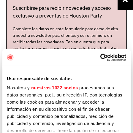
Suscribirse para recibir novedades y acceso
exclusivo a preventas de Houston Party
MICHELLE
GUREVICH
Complete los datos en este formulario para darse de alta
Canadá
a nuestra newsletter para clientes y ser el primero en
Nuevo - En gira
recibir todas las novedades. Ten en cuenta que para
contactos de prensa, existe una newsletter distinta. Para
formar parte de ella, envíanos un mensaje a
PRÓXIMOS CONCIERTOS
info@houstonpartymusic.com.
Nombre
*
MICHELLE GUREVICH
Uso responsable de sus datos
Nosotros y
nuestros 1022 socios
procesamos sus
26 NOV. 2026
Tickets
datos personales, p.ej., su dirección IP, con tecnologías
Apellidos
*
Barcelona
como las cookies para almacenar y acceder la
Wolf
información en su dispositivo con el fin de ofrecer
publicidad y contenido personalizados, medición de
+
MICHELLE GUREVICH
publicidad y contenido, investigación de audiencia y
Correo electrónico
*
Cambio de sala
desarrollo de servicios. Tiene la opción de seleccionar