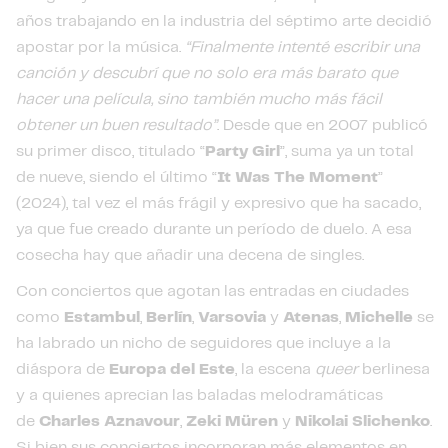
años trabajando en la industria del séptimo arte decidió
apostar por la música.
“Finalmente intenté escribir una
canción y descubrí que no solo era más barato que
hacer una película, sino también mucho más fácil
obtener un buen resultado”
. Desde que en 2007 publicó
su primer disco, titulado “
Party Girl
”, suma ya un total
de nueve, siendo el último “
It Was The Moment
”
(2024), tal vez el más frágil y expresivo que ha sacado,
ya que fue creado durante un período de duelo. A esa
cosecha hay que añadir una decena de singles.
Con conciertos que agotan las entradas en ciudades
como
Estambul
,
Berlín
,
Varsovia
y
Atenas
,
Michelle
se
ha labrado un nicho de seguidores que incluye a la
diáspora de
Europa del Este
, la escena
queer
berlinesa
y a quienes aprecian las baladas melodramáticas
de
Charles Aznavour
,
Zeki Müren
y
Nikolai Slichenko
.
Si bien sus conciertos incorporan más elementos en