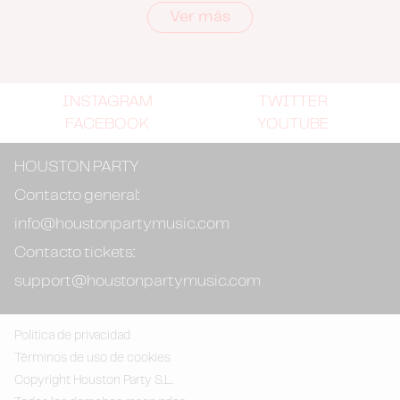
Ver más
INSTAGRAM
TWITTER
FACEBOOK
YOUTUBE
HOUSTON PARTY
Contacto general:
info@houstonpartymusic.com
Contacto tickets:
support@houstonpartymusic.com
Politica de privacidad
Términos de uso de cookies
Copyright Houston Party S.L.