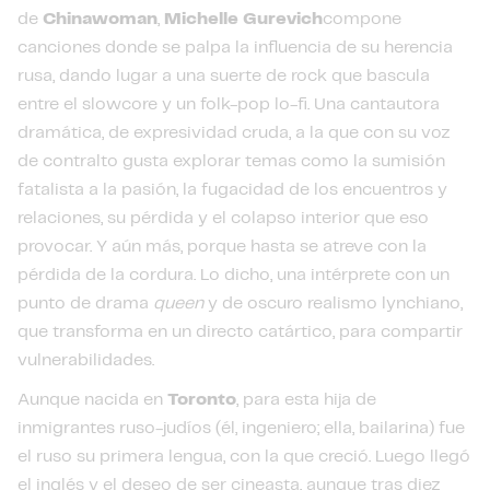
de
Chinawoman
,
Michelle Gurevich
compone
canciones donde se palpa la influencia de su herencia
rusa, dando lugar a una suerte de rock que bascula
entre el slowcore y un folk-pop lo-fi. Una cantautora
dramática, de expresividad cruda, a la que con su voz
de contralto gusta explorar temas como la sumisión
fatalista a la pasión, la fugacidad de los encuentros y
relaciones, su pérdida y el colapso interior que eso
provocar. Y aún más, porque hasta se atreve con la
pérdida de la cordura. Lo dicho, una intérprete con un
punto de drama
queen
y de oscuro realismo lynchiano,
que transforma en un directo catártico, para compartir
vulnerabilidades.
Aunque nacida en
Toronto
, para esta hija de
inmigrantes ruso-judíos (él, ingeniero; ella, bailarina) fue
el ruso su primera lengua, con la que creció. Luego llegó
el inglés y el deseo de ser cineasta, aunque tras diez