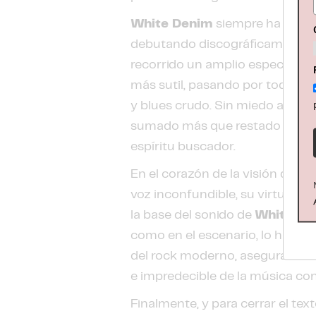
White Denim
siempre ha sido u
debutando discográficamente 
recorrido un amplio espectro, d
más sutil, pasando por toques d
y blues crudo. Sin miedo a los
sumado más que restado a su a
espíritu buscador.
En el corazón de la visión de la
voz inconfundible, su virtuosis
la base del sonido de
White De
como en el escenario, lo ha con
del rock moderno, asegurando
e impredecible de la música c
Finalmente, y para cerrar el tex