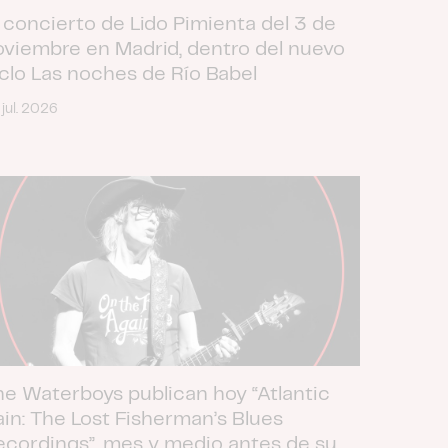
 concierto de Lido Pimienta del 3 de
oviembre en Madrid, dentro del nuevo
iclo Las noches de Río Babel
 jul. 2026
he Waterboys publican hoy “Atlantic
ain: The Lost Fisherman’s Blues
ecordings”, mes y medio antes de su