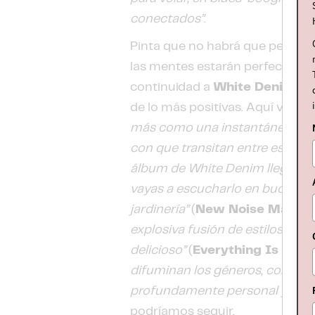
conectados”
.
Pinta que no habrá que perdérs
las mentes estarán perfectamen
continuidad a
White Denim
, q
de lo más positivas. Aquí van u
más como una instantánea de to
con que transitan entre esas id
álbum de White Denim llega a su
vayas a escucharlo en bucle d
jardinería”
(
New Noise Magaz
explosiva fusión de estilos rock
delicioso”
(
Everything Is Nois
difuminan los géneros, con un r
profundamente personal y son
podríamos seguir.