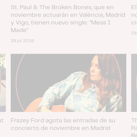
St. Paul & The Broken Bones, que en
El
noviembre actuarán en València, Madrid
n
y Vigo, tienen nuevo single: “Mess I
c
Made”
28
28 jul. 2026
ut
Frazey Ford agota las entradas de su
T
concierto de noviembre en Madrid
R
R