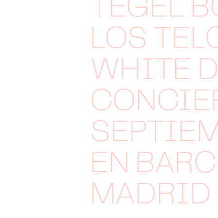
TEGEL B
LOS TEL
WHITE D
CONCIE
SEPTIE
EN BARC
MADRID