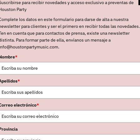
Suscribirse para recibir novedades y acceso exclusivo a preventas de
Houston Party
Complete los datos en este formulario para darse de alta a nuestra
elos y que cuando finalice su show los cuerpos y
newsletter para clientes y ser el primero en recibir todas las novedades.
te preparados para recibir sin solución de
Ten en cuenta que para contactos de prensa, existe una newsletter
ue con su flamante “13” están recibiendo reseñas
distinta. Para formar parte de ella, envíanos un mensaje a
info@houstonpartymusic.com.
nos ejemplos:
“Se siente menos como un reinicio y
do lo que han aprendido a hacer y de la facilidad
Nombre
*
eas”
(
Glide Magazine
),
“Y, de esa manera, otro
 fin, otro ciclo concluye, a menos que seas yo y
Apellidos
*
urante las próximas dos semanas mientras haces
ine
),
“White Denim, con ‘13’, han creado una
eros y, por suerte para nosotros, el resultado es
Correo electrónico
*
e
),
“El resultado es un conjunto de canciones que
itmo contagioso, que se siente a la vez
Provincia
oramente inquieto”
(
Psychedelic Scene
). Y así