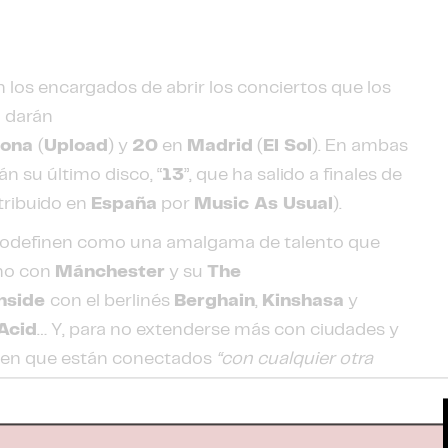
 los encargados de abrir los conciertos que los
m
darán
lona
(
Upload
) y
20
en
Madrid
(
El Sol
). En ambas
n su último disco, “
13
”, que ha salido a finales de
stribuido en
España
por
Music As Usual
).
odefinen como una amalgama de talento que
no con
Mánchester
y su
The
hside
con el berlinés
Berghain
,
Kinshasa
y
Acid
… Y, para no extenderse más con ciudades y
den que están conectados
“con cualquier otra
ie del movimiento de caderas humanas y quiera
erna, en rock’n’roll electrónico, en acid house
aeropuertos para viajeros psíquicamente