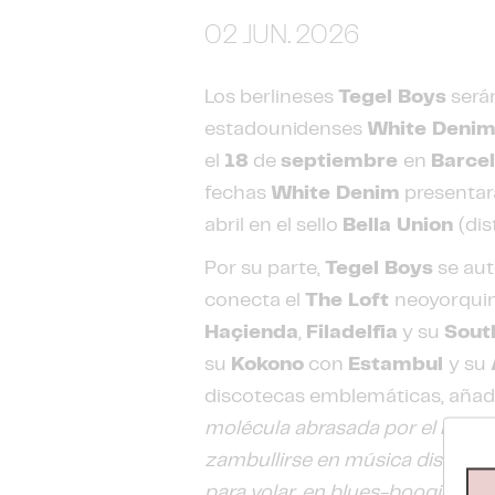
02 JUN. 2026
Los berlineses
Tegel Boys
serán
estadounidenses
White Deni
el
18
de
septiembre
en
Barce
fechas
White Denim
presentará
abril en el sello
Bella Union
(di
Por su parte,
Tegel Boys
se aut
conecta el
The Loft
neoyorqui
Haçienda
,
Filadelfia
y su
Sout
su
Kokono
con
Estambul
y su
discotecas emblemáticas, aña
molécula abrasada por el boog
zambullirse en música disco mod
para volar, en blues-boogie de 