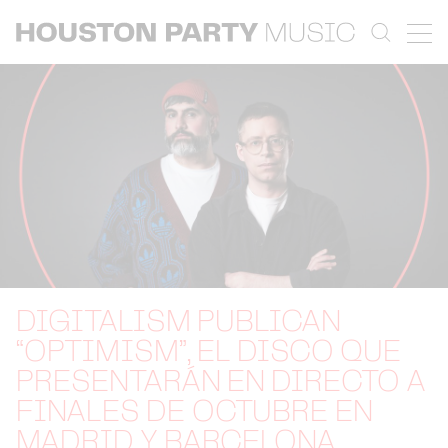
DIGITALISM PUBLICAN
“OPTIMISM”, EL DISCO QUE
PRESENTARÁN EN DIRECTO A
FINALES DE OCTUBRE EN
MADRID Y BARCELONA