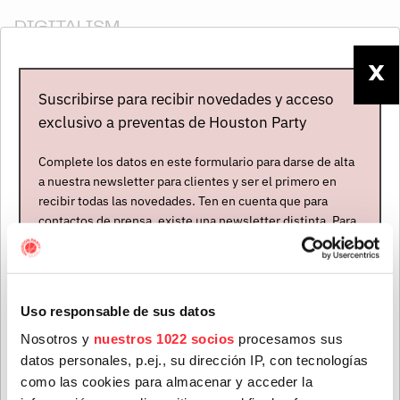
DIGITALISM
X
30 OCT. 2026
Tickets
Suscribirse para recibir novedades y acceso
Madrid
exclusivo a preventas de Houston Party
Lab / Wagon
+
DIGITALISM
Complete los datos en este formulario para darse de alta
a nuestra newsletter para clientes y ser el primero en
recibir todas las novedades. Ten en cuenta que para
31 OCT. 2026
Tickets
contactos de prensa, existe una newsletter distinta. Para
formar parte de ella, envíanos un mensaje a
Barcelona
info@houstonpartymusic.com.
La (2) de Apolo
Nombre
*
+
DIGITALISM
Uso responsable de sus datos
Nosotros y
nuestros 1022 socios
procesamos sus
datos personales, p.ej., su dirección IP, con tecnologías
Apellidos
*
como las cookies para almacenar y acceder la
ÚLTIMAS NOTICIAS