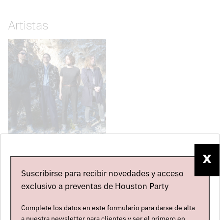
Artistas
RAZORLIGHT
X
Reino Unido
Suscribirse para recibir novedades y acceso
Nuevo - En gira
exclusivo a preventas de Houston Party
PRÓXIMOS CONCIERTOS
Complete los datos en este formulario para darse de alta
a nuestra newsletter para clientes y ser el primero en