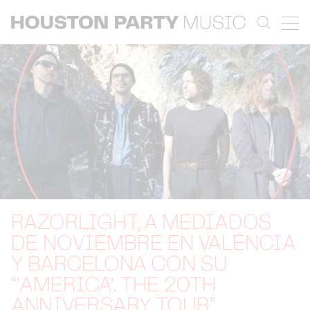
RAZORLIGHT, A MEDIADOS
DE NOVIEMBRE EN VALÉNCIA
Y BARCELONA CON SU
“’AMERICA’. THE 20TH
ANNIVERSARY TOUR”