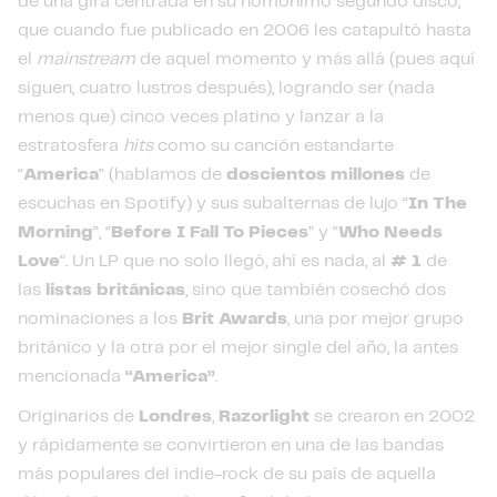
de una gira centrada en su homónimo segundo disco,
que cuando fue publicado en 2006 les catapultó hasta
el
mainstream
de aquel momento y más allá (pues aquí
siguen, cuatro lustros después), logrando ser (nada
menos que) cinco veces platino y lanzar a la
estratosfera
hits
como su canción estandarte
“
America
” (hablamos de
doscientos millones
de
escuchas en Spotify) y sus subalternas de lujo “
In The
Morning
”, “
Before I Fall To Pieces
” y “
Who Needs
Love
”. Un LP que no solo llegó, ahí es nada, al
# 1
de
las
listas británicas
, sino que también cosechó dos
nominaciones a los
Brit Awards
, una por mejor grupo
británico y la otra por el mejor single del año, la antes
mencionada
“America”
.
Originarios de
Londres
,
Razorlight
se crearon en 2002
y rápidamente se convirtieron en una de las bandas
más populares del indie-rock de su país de aquella