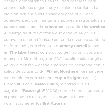
década, demostrando una facilidad pasmosa para
crear canciones pegadizas y escalar en las listas. Lo
hicieron bebiendo influencias del post-punk más
adhesivo, pero con manga ancha, pues en su amalgama
caben desde ecos de
Television
hasta de
The Strokes
.
A lo largo de su trayectoria, que entre 2014 y 2018
estuvo en parada técnica, han tenido diversos cambios
de formación, con el cantante
Johnny Borrell
(antes
en
The Libertines
) como punto de fijación y continua
referencia. Sin embargo, en 2024 su alineación original
volvió a reunirse y desde entonces, coincidiendo con la
salida de su quinto LP, “
Planet Nowhere
”, se mantiene
inalterable. Ya con su debut,
“Up All Night”
(2004),
fueron
# 3
en el
Reino Unido
, mientras que su
seguidor,
“Razorlight”
(2006), como hemos apuntado
al principio del texto, los llevó al
# 1
y a dos
nominaciones en los
Brit Awards
.