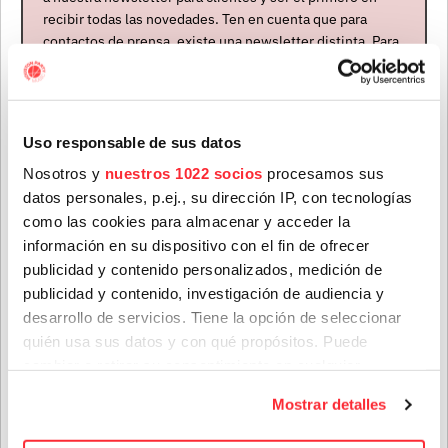
recibir todas las novedades. Ten en cuenta que para
RAZORLIGHT
contactos de prensa, existe una newsletter distinta. Para
formar parte de ella, envíanos un mensaje a
17 NOV. 2026
Tickets
info@houstonpartymusic.com.
Valencia
Nombre
*
Sala Moon
Uso responsable de sus datos
+
RAZORLIGHT
Nosotros y
nuestros 1022 socios
procesamos sus
+
THE K’S
datos personales, p.ej., su dirección IP, con tecnologías
Apellidos
*
como las cookies para almacenar y acceder la
información en su dispositivo con el fin de ofrecer
18 NOV. 2026
Tickets
publicidad y contenido personalizados, medición de
Barcelona
publicidad y contenido, investigación de audiencia y
Correo electrónico
*
Wolf
desarrollo de servicios. Tiene la opción de seleccionar
quién usa sus datos y con qué propósitos. Puede
+
RAZORLIGHT
cambiar o retirar su consentimiento en cualquier
+
THE K’S
Provincia
momento desde la Declaración de cookies o clicando en
Mostrar detalles
el Menú de consentimiento.