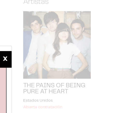
Artistas
X
THE PAINS OF BEING
PURE AT HEART
Estados Unidos
Abierta contratación