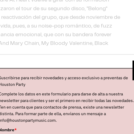
re At Heart vuelve a girar con su formación
izaron el tour de su segundo disco, "Belong"
 reactivación del grupo, que desde noviembre de
 vida, pues, a su noise-pop romántico, de fuzz
onancia emocional, que con su bandera forever
And Mary Chain, My Bloody Valentine, Black
Suscribirse para recibir novedades y acceso exclusivo a preventas de
Houston Party
Complete los datos en este formulario para darse de alta a nuestra
newsletter para clientes y ser el primero en recibir todas las novedades.
Ten en cuenta que para contactos de prensa, existe una newsletter
distinta. Para formar parte de ella, envíanos un mensaje a
info@houstonpartymusic.com.
Nombre
*