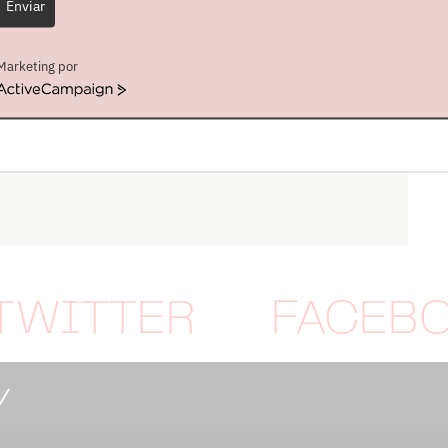
Enviar
Marketing por
ActiveCampaign
TWITTER
FACEB
Y