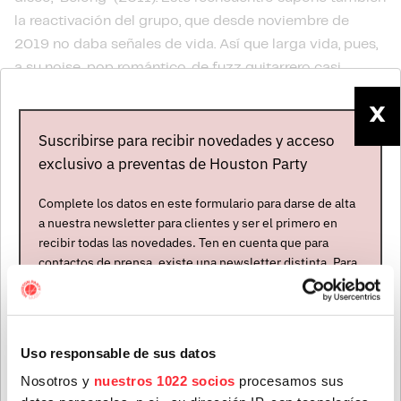
la reactivación del grupo, que desde noviembre de
2019 no daba señales de vida. Así que larga vida, pues,
a su noise-pop romántico, de fuzz guitarrero casi
neurótico y con fuerte resonancia emocional, que con
X
su bandera forever young supo seguir el camino de The
Suscribirse para recibir novedades y acceso
Jesus And Mary Chain, My Bloody Valentine, Black
exclusivo a preventas de Houston Party
Tambourine y The Smiths.
Complete los datos en este formulario para darse de alta
a nuestra newsletter para clientes y ser el primero en
recibir todas las novedades. Ten en cuenta que para
contactos de prensa, existe una newsletter distinta. Para
formar parte de ella, envíanos un mensaje a
info@houstonpartymusic.com.
Nombre
*
Uso responsable de sus datos
Nosotros y
nuestros 1022 socios
procesamos sus