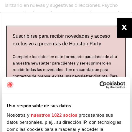
lanzarlo en nuevas y sugestivas direcciones. Psycho
garage de primer orden, que sabe revolcarse en surf,
krautrock, punk o spaghetti western y no solo no morir
X
en el intento, sino hacerlo deslumbrante. Repasarán su
Suscribirse para recibir novedades y acceso
abundante discografía y presentarán temas de sus
exclusivo a preventas de Houston Party
últimos trabajos.
Complete los datos en este formulario para darse de alta
a nuestra newsletter para clientes y ser el primero en
recibir todas las novedades. Ten en cuenta que para
contactos de prensa, existe una newsletter distinta. Para
formar parte de ella, envíanos un mensaje a
info@houstonpartymusic.com.
Nombre
*
Uso responsable de sus datos
Nosotros y
nuestros 1022 socios
procesamos sus
datos personales, p.ej., su dirección IP, con tecnologías
Apellidos
*
como las cookies para almacenar y acceder la