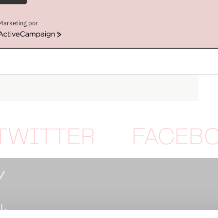
Marketing por
ActiveCampaign
TWITTER
FACEB
Y
: