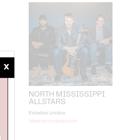
X
NORTH MISSISSIPPI
ALLSTARS
Estados Unidos
Abierta contratación