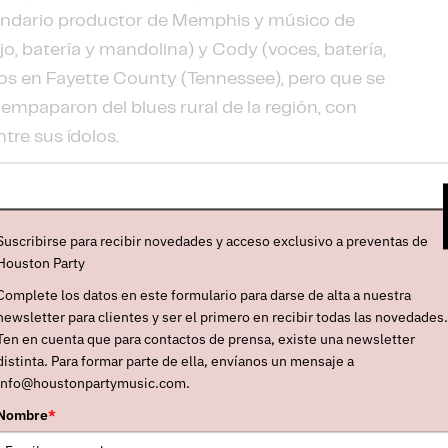
egendario productor de Memphis y músico de
ajo, batería y mandolina) y Cody (voces, batería,
dos en Fayette County (Tennessee), pero que se
e empaparon del blues rural de la región, con
tre sus ídolos.
Suscribirse para recibir novedades y acceso exclusivo a preventas de
Houston Party
Complete los datos en este formulario para darse de alta a nuestra
newsletter para clientes y ser el primero en recibir todas las novedades.
Ten en cuenta que para contactos de prensa, existe una newsletter
distinta. Para formar parte de ella, envíanos un mensaje a
info@houstonpartymusic.com.
Nombre
*