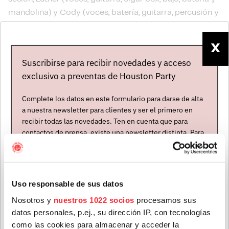
mandolina) y Cody (voces, batería, guitarra, percusión y
teclado), ambos nacidos en Fayette County
(Tennessee), pero que se desplazaron al norte del
X
Mississippi y allí se empaparon del blues rural de la
Suscribirse para recibir novedades y acceso
región, con Mississippi Fred McDowell y R.L. Burnside
exclusivo a preventas de Houston Party
entre sus ídolos.
Complete los datos en este formulario para darse de alta
a nuestra newsletter para clientes y ser el primero en
recibir todas las novedades. Ten en cuenta que para
contactos de prensa, existe una newsletter distinta. Para
formar parte de ella, envíanos un mensaje a
info@houstonpartymusic.com.
Nombre
*
Uso responsable de sus datos
Nosotros y
nuestros 1022 socios
procesamos sus
datos personales, p.ej., su dirección IP, con tecnologías
Apellidos
*
como las cookies para almacenar y acceder la