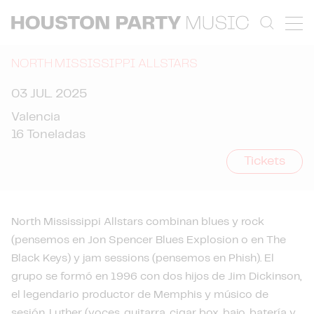
NORTH MISSISSIPPI ALLSTARS
03 JUL. 2025
Valencia
16 Toneladas
Tickets
North Mississippi Allstars combinan blues y rock
(pensemos en Jon Spencer Blues Explosion o en The
Black Keys) y jam sessions (pensemos en Phish). El
grupo se formó en 1996 con dos hijos de Jim Dickinson,
el legendario productor de Memphis y músico de
sesión, Luther (voces, guitarra, cigar box, bajo, batería y