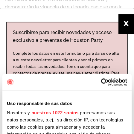
demostrarán la vigencia de su legado, ese que con la
publicación de su último disco, "Made Of Rain", ha
vuelto a ser reivindicado como se reivindica a los
X
clásicos.
Suscribirse para recibir novedades y acceso
exclusivo a preventas de Houston Party
Complete los datos en este formulario para darse de alta
a nuestra newsletter para clientes y ser el primero en
recibir todas las novedades. Ten en cuenta que para
contactos de prensa, existe una newsletter distinta. Para
formar parte de ella, envíanos un mensaje a
info@houstonpartymusic.com.
Nombre
*
Uso responsable de sus datos
Nosotros y
nuestros 1022 socios
procesamos sus
datos personales, p.ej., su dirección IP, con tecnologías
Mapa del evento
Apellidos
*
como las cookies para almacenar y acceder la